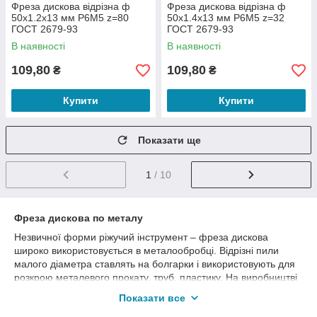
Фреза дискова відрізна ф
Фреза дискова відрізна ф
50х1.2х13 мм Р6М5 z=80
50х1.4х13 мм Р6М5 z=32
ГОСТ 2679-93
ГОСТ 2679-93
В наявності
В наявності
109,80
109,80
₴
₴
Купити
Купити
Показати ще
1
/ 10
Фреза дискова по металу
Незвичної форми ріжучий інструмент – фреза дискова
широко використовується в металообробці. Відрізні пили
малого діаметра ставлять на болгарки і використовують для
розкрою металевого прокату, труб, пластику. На виробництві
дисковими фрезами розкроюють прокат на заготовки,
Показати все
прорізають пази і шліци. Величезні пили діаметром більше