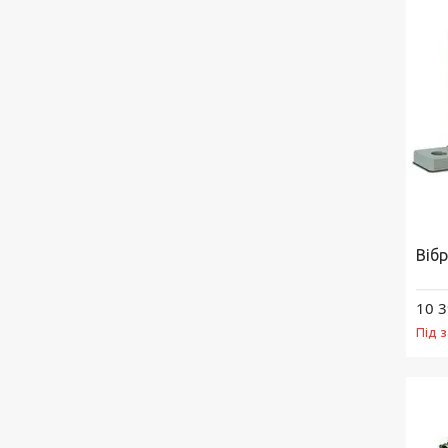
Віб
10 3
Під 