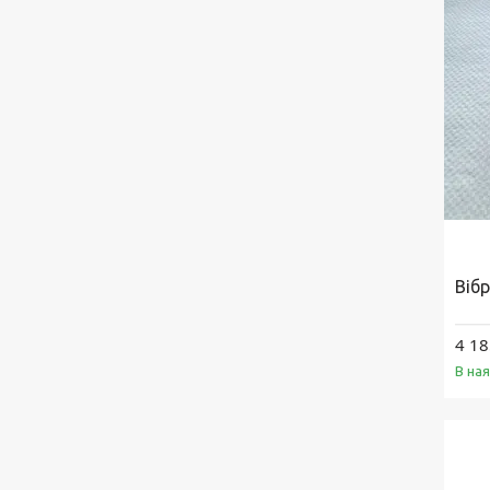
Віб
4 18
В на