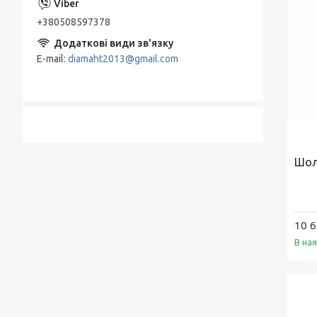
+380508597378
E-mail
diamaht2013@gmail.com
Шол
10 6
В на