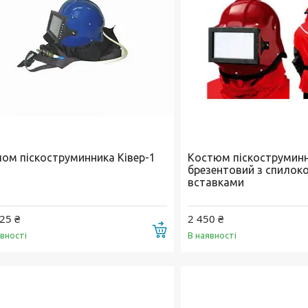
ом піскоструминника Ківер-1
Костюм піскострумин
брезентовий з спило
вставками
25 ₴
2 450 ₴
Купити
явності
В наявності