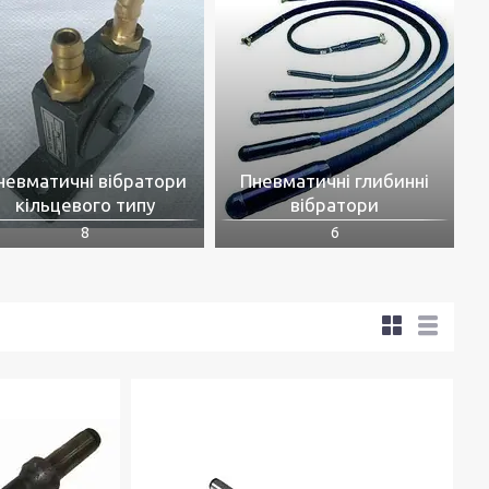
невматичні вібратори
Пневматичні глибинні
кільцевого типу
вібратори
8
6