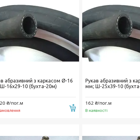
ав абразивний з каркасом Ø-16
Рукав абразивний з ка
 Ш-16х29-10 (бухта-20м)
мм; Ш-25х39-10 (бухта
20 ₴/пог.м
162 ₴/пог.м
Купити
замовлення
В наявності