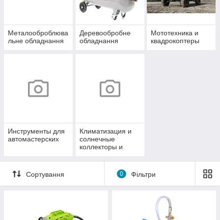
Металооброблюва
Деревообробне
Мототехника и
льне обладнання
обладнання
квадрокоптеры
Инструменты для
Климатизация и
автомастерских
солнечные
коллекторы и
солнечные
коллекторы
Сортування
0
Фільтри