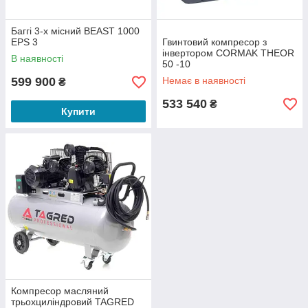
Баггі 3-х місний BEAST 1000
EPS 3
Гвинтовий компресор з
інвертором CORMAK THEOR
В наявності
50 -10
599 900
Немає в наявності
₴
533 540
₴
Купити
Компресор масляний
трьохциліндровий TAGRED