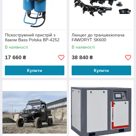
Піскострумний пристрій з
Ланцюг до траншеєкопача
баком Bass Polska BP-4252
FAWORYT SK600
В наявності
В наявності
17 660
38 840
₴
₴
Купити
Купити