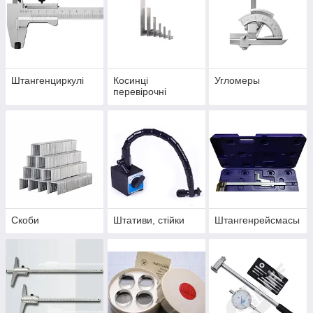
Штангенциркулі
Косинці
Угломеры
перевірочні
Скоби
Штативи, стійки
Штангенрейсмасы