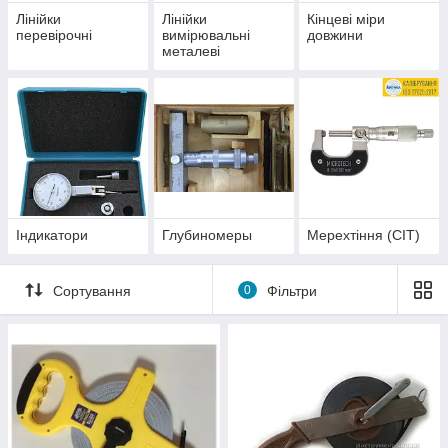
Лінійки
Лінійки
Кінцеві міри
перевірочні
вимірювальні
довжини
металеві
Індикатори
Глубиномеры
Мерехтіння (СІТ)
Сортування
0
Фільтри