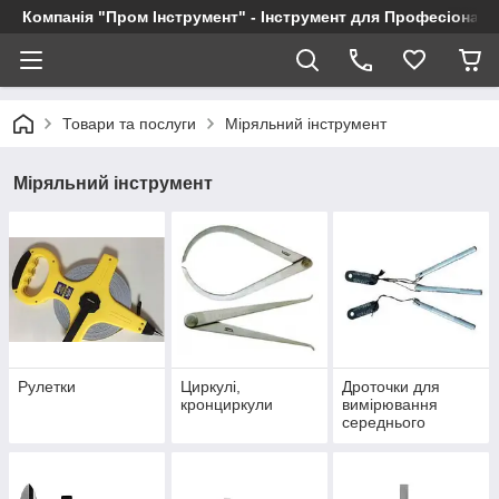
Компанія "Пром Інструмент" - Інструмент для Професіоналі
Товари та послуги
Міряльний інструмент
Міряльний інструмент
Рулетки
Циркулі,
Дроточки для
кронциркули
вимірювання
середнього
діаметра різі