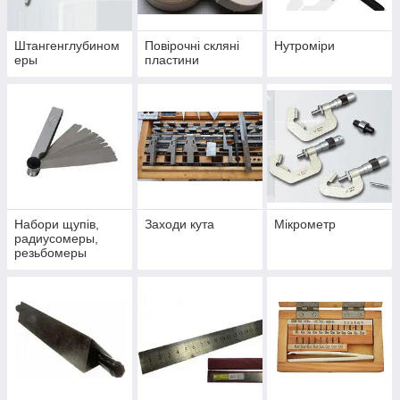
Штангенглубином
Повірочні скляні
Нутроміри
еры
пластини
Набори щупів,
Заходи кута
Мікрометр
радиусомеры,
резьбомеры