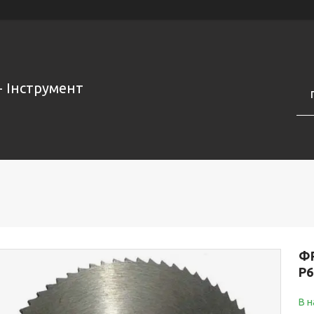
- Інструмент
ФР
Р6
В н