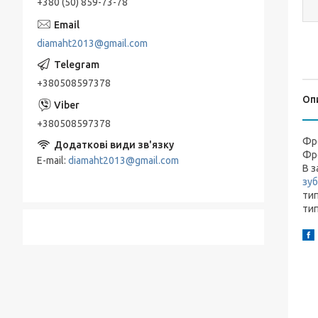
+380 (50) 859-73-78
diamaht2013@gmail.com
+380508597378
Оп
+380508597378
Фре
Фре
E-mail
diamaht2013@gmail.com
В з
зу
тип
тип