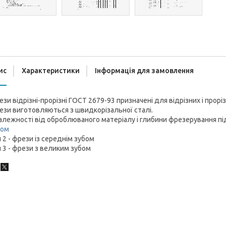
ис
Характеристики
Інформація для замовлення
зи відрізні-прорізні ГОСТ 2679-93 призначені для відрізних і проріз
зи виготовляються з швидкорізальної сталі.
алежності від оброблюваного матеріалу і глибини фрезерування під
бом
 2 - фрези із середнім зубом
 3 - фрези з великим зубом