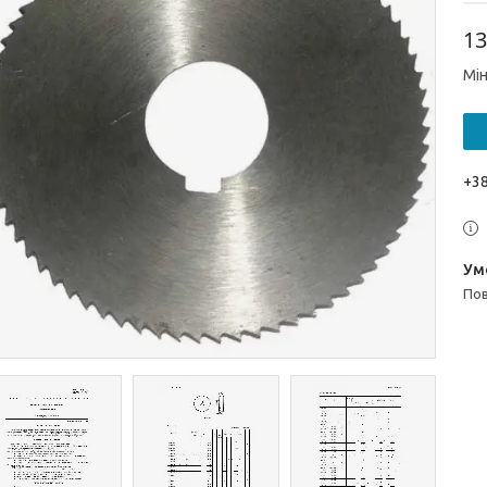
13
Мін
+38
п