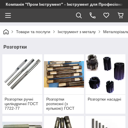
Компанія "Пром Інструмент" - Інструмент для Професіоналі
Товари та послуги
Інструмент з металу
Металорізал
Розгортки
Розгортки ручні
Розгортки
Розгортки насадні
циліндричні ГОСТ
розтискні (з
7722-77
кулькою) ГОСТ
3509-71