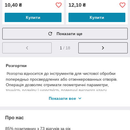
10,40
12,10
₴
₴
Купити
Купити
Показати ще
1
/ 18
Розгортки
сится до інструментів для чистової обробки
Розгортка відно
попередньо просвердлених або отзенкерованных отворів.
Операція дозволяє отримати геометричні параметри,
точність розміру і шорсткість поверхні високого класу.
Розгортки є більш точним інструментом, ніж спіральні
Показати все
свердла або зенкери. За рахунок точності виготовлення
інструменту і малого припуску, що знімається при обробці,
усуваються неточності і відхилення після попередньої
Про нас
обробки.
В залежності від типу отвори, умов обробки, вимог до якості
85% позитивних з 73 відгуків за рік