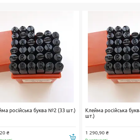
йма російська буква №2 (33 шт.)
Клейма російська букв
шт.)
20 ₴
1 290,90 ₴
Купити