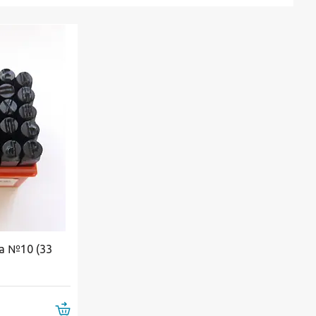
а №10 (33
Купити