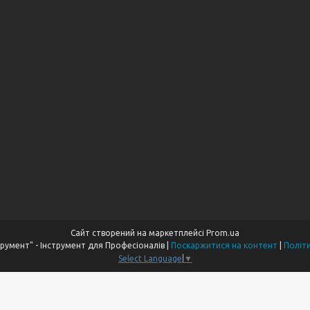
Сайт створений на маркетплейсі
Prom.ua
Компанія "Пром Інструмент" - Інструмент для Професіоналів |
Поскаржитися на контент
|
Політ
Select Language
▼