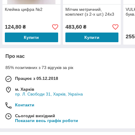
Клейма цифра №2
Мітчик метричний,
VUL
комплект (з 2-х шт.) 24х3
букв
124,80
483,60
₴
₴
255
Купити
Купити
Про нас
85% позитивних з 73 відгуків за рік
Працює з 05.12.2018
м. Харків
пр. Л. Свободи 31, Харків, Україна
Контакти
Сьогодні вихідний
Показати весь графік роботи