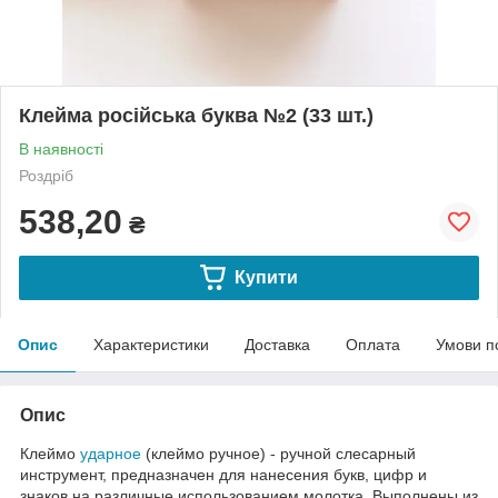
Клейма російська буква №2 (33 шт.)
В наявності
Роздріб
538,20
₴
Купити
Опис
Характеристики
Доставка
Оплата
Умови п
Опис
Клеймо
ударное
(клеймо ручное) - ручной слесарный
инструмент, предназначен для нанесения букв, цифр и
знаков на различные использованием молотка. Выполнены из