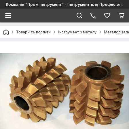
Компанія "Пром Інструмент" - Інструмент для Професіоналі
Товари та послуги
Інструмент з металу
Металорізал