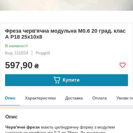
Фреза черв'ячна модульна М0.6 20 град. клас
А Р18 25х10х8
В наявності
Код: 111024
Роздріб
597,90
₴
Купити
Опис
Характеристики
Доставка
Оплата
Умови п
Опис
Черв'ячні фрези
мають циліндричну форму з модулем
нарізається профілю від 0.2 до 25мм. До основним