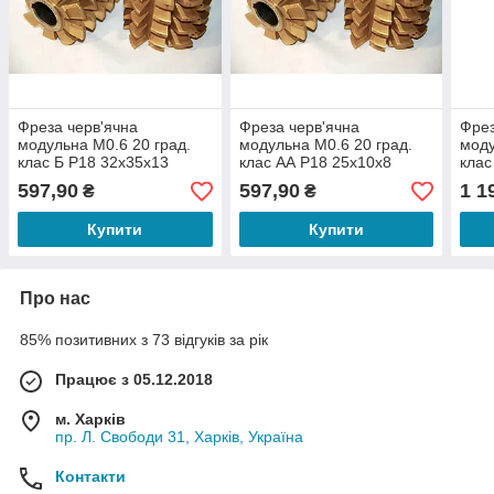
Фреза черв'ячна
Фреза черв'ячна
Фрез
модульна М0.6 20 град.
модульна М0.6 20 град.
моду
клас Б Р18 32х35х13
клас АА Р18 25х10х8
клас
пос
597,90
597,90
1 1
₴
₴
Купити
Купити
Про нас
85% позитивних з 73 відгуків за рік
Працює з 05.12.2018
м. Харків
пр. Л. Свободи 31, Харків, Україна
Контакти