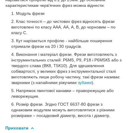
характеристикам черв'ячних фрез можна віднести:
Модуль фрези
Клас точності – до чистових фрез відносять фрези
виготовлені по класу ААА, АА, А, В, до чорновим – по
класу С.
Кут нарізається профілю - найбільше поширення
отримали фрези на 20 і 30 градусів.
Виконання і матеріал фрези. Фрези виготовляють з
інструментальних сталей: Р6М5, Р9, Р18 і Р6М5К5 або з
твердого слава (ВК8, Т5К10). Для здешевлення
собівартості, у великих фрез з інструментальної сталі
виготовляють лише робочу частину, такі фрези називає
зварними (з напайними ріжучими
зубами
).
Напрямок гвинтової канавки – праворежущие або
леворежущие.
Розмір фрези. Згідно ГОСТ 6637-80 фрези з
однаковим модулем можуть виготовлятися з різними
розмірами – посадковий діаметр, висота і діаметр.
Приховати