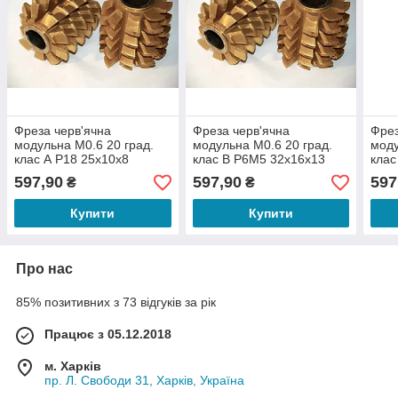
Фреза черв'ячна
Фреза черв'ячна
Фрез
модульна М0.6 20 град.
модульна М0.6 20 град.
моду
клас А Р18 25х10х8
клас В Р6М5 32х16х13
клас
597,90
597,90
597
₴
₴
Купити
Купити
Про нас
85% позитивних з 73 відгуків за рік
Працює з 05.12.2018
м. Харків
пр. Л. Свободи 31, Харків, Україна