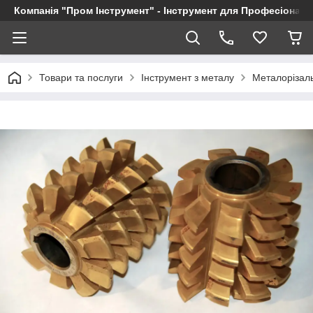
Компанія "Пром Інструмент" - Інструмент для Професіоналі
Товари та послуги
Інструмент з металу
Металорізал