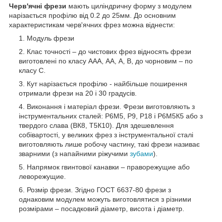
Черв'ячні фрези
мають циліндричну форму з модулем
нарізається профілю від 0.2 до 25мм. До основним
характеристикам черв'ячних фрез можна віднести:
Модуль фрези
Клас точності – до чистових фрез відносять фрези
виготовлені по класу ААА, АА, А, В, до чорновим – по
класу С.
Кут нарізається профілю - найбільше поширення
отримали фрези на 20 і 30 градусів.
Виконання і матеріал фрези. Фрези виготовляють з
інструментальних сталей: Р6М5, Р9, Р18 і Р6М5К5 або з
твердого слава (ВК8, Т5К10). Для здешевлення
собівартості, у великих фрез з інструментальної сталі
виготовляють лише робочу частину, такі фрези називає
зварними (з напайними ріжучими
зубами
).
Напрямок гвинтової канавки – праворежущие або
леворежущие.
Розмір фрези. Згідно ГОСТ 6637-80 фрези з
однаковим модулем можуть виготовлятися з різними
розмірами – посадковий діаметр, висота і діаметр.