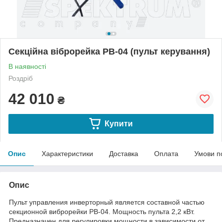
Секційна віброрейка РВ-04 (пульт керування)
В наявності
Роздріб
42 010
₴
Купити
Опис
Характеристики
Доставка
Оплата
Умови п
Опис
Пульт управления инверторный является составной частью
секционной виброрейки РВ-04. Мощность пульта 2,2 кВт.
Предназначен для регулировки мощности в зависимости от