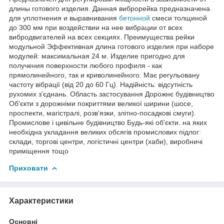
длины готового изделия. Данная виброрейка предназначена
для уплотнения и выравнивания
бетонной
смеси толщиной
до 300 мм при воздействии на нее вибрации от всех
вибродвигателей на всех секциях. Преимущества рейки
модульной Эффективная длина готового изделия при наборе
модулей: максимальная 24 м. Изделие пригодно для
получения поверхности любого профиля - как
прямолинейного, так и криволинейного. Має регульовану
частоту вібрації (від 20 до 60 Гц). Надійність: відсутність
рухомих з'єднань. Область застосування Дорожнє будівництво
Об'єкти з дорожніми покриттями великої ширини (шосе,
проспекти, магістралі, розв'язки, злітно-посадкові смуги).
Промислове і цивільне будівництво Будь-які об'єкти. на яких
необхідна укладання великих обсягів промислових підлог:
склади, торгові центри, логістичні центри (хаби), виробничі
приміщення тощо
Приховати
Характеристики
Основні