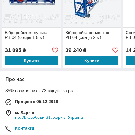
Віброрейка модульна
Віброрейка сегментна
Сегм
РВ-04 (секція 1,5 м)
РВ-04 (секція 2 м)
РВ-0
31 095
39 240
14 
₴
₴
Купити
Купити
Про нас
85% позитивних з 73 відгуків за рік
Працює з 05.12.2018
м. Харків
пр. Л. Свободи 31, Харків, Україна
Контакти