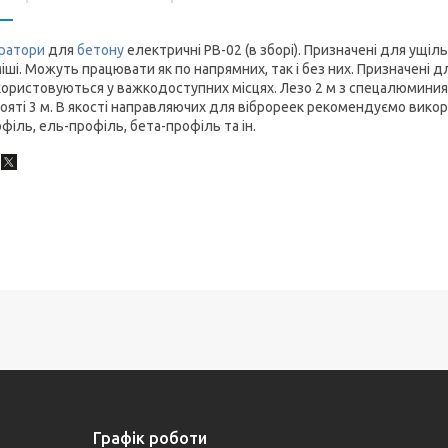
братори
для
бетону
електричні РВ-02 (в зборі). Призначені для ущі
іші. Можуть працювати як по напрямних, так і без них. Призначені 
ористовуються у важкодоступних місцях. Лезо 2 м з спецалюминия
ояті 3 м. В якості направляючих для віброреек рекомендуємо вико
філь, ель-профіль, бета-профіль та ін.
Графік роботи