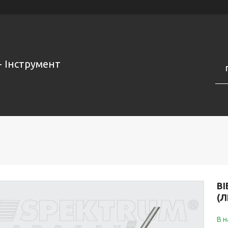
- Інструмент
ВІ
(Л
В н