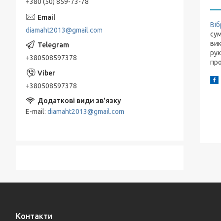
+380 (50) 859-73-78
Ві
diamaht2013@gmail.com
сум
вик
рук
+380508597378
про
+380508597378
E-mail
diamaht2013@gmail.com
Контакти