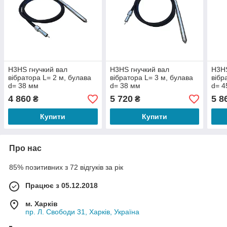
H3HS гнучкий вал
H3HS гнучкий вал
H3HS
вібратора L= 2 м, булава
вібратора L= 3 м, булава
вібр
d= 38 мм
d= 38 мм
d= 4
4 860
5 720
5 8
₴
₴
Купити
Купити
Про нас
85% позитивних з 72 відгуків за рік
Працює з 05.12.2018
м. Харків
пр. Л. Свободи 31, Харків, Україна