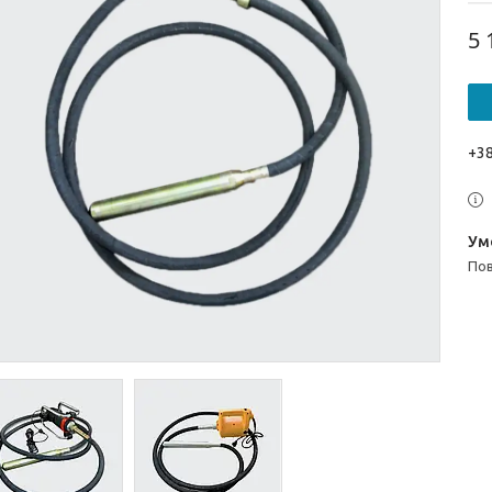
5 
+38
п