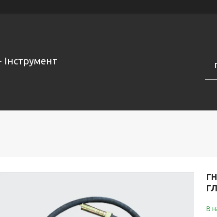
- Інструмент
ГН
ГЛ
В н