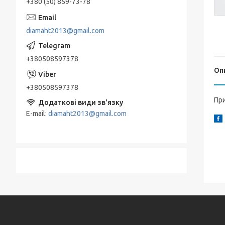
+380 (50) 859-73-78
diamaht2013@gmail.com
+380508597378
Оп
+380508597378
При
E-mail
diamaht2013@gmail.com