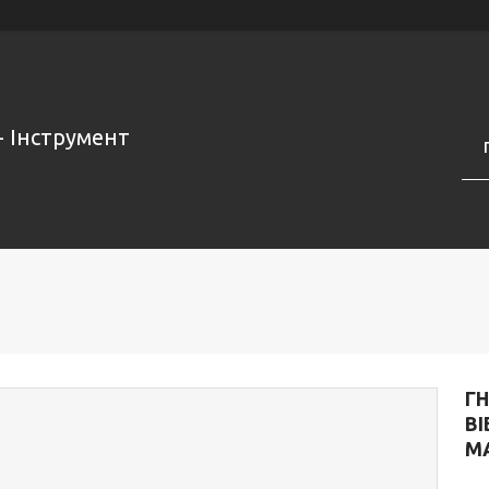
- Інструмент
ГН
В
M