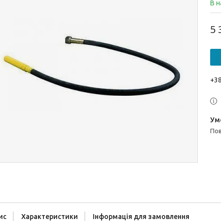
В н
5 
+38
п
ис
Характеристики
Інформація для замовлення