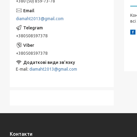
+380 (50) 859-73-78
Кон
diamaht2013@gmail.com
всі
+380508597378
+380508597378
E-mail
diamaht2013@gmail.com
Контакти