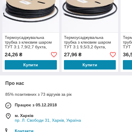
Термоусаджувальна
Термоусаджувальна
Тер
трубка з клеєвим шаром
трубка з клеєвим шаром
труб
ТУТ 3:1 7,9/2,7 бухта,
ТУТ 3:1 9,5/3,2 бухта,
ТУТ 
чорний LEE
чорний LEE
чор
24,26
27,96
36,
₴
₴
Купити
Купити
Про нас
85% позитивних з 73 відгуків за рік
Працює з 05.12.2018
м. Харків
пр. Л. Свободи 31, Харків, Україна
Контакти