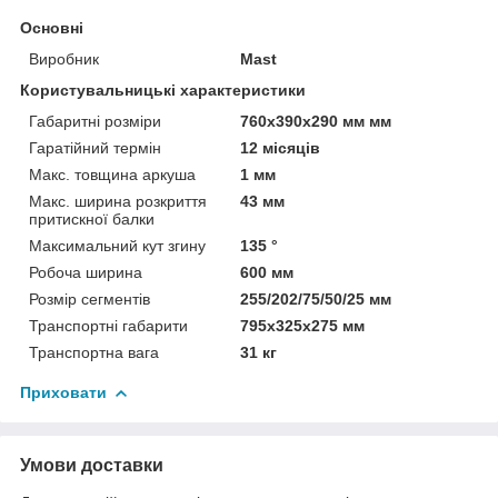
Основні
Виробник
Mast
Користувальницькі характеристики
Габаритні розміри
760х390х290 мм мм
Гаратійний термін
12 місяців
Макс. товщина аркуша
1 мм
Макс. ширина розкриття
43 мм
притискної балки
Максимальний кут згину
135 °
Робоча ширина
600 мм
Розмір сегментів
255/202/75/50/25 мм
Транспортні габарити
795х325х275 мм
Транспортна вага
31 кг
Приховати
Умови доставки