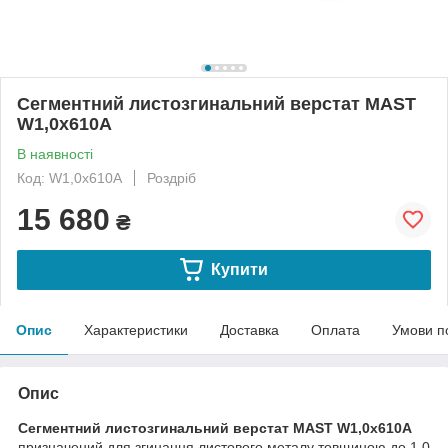
Сегментний листозгинальний верстат MAST
W1,0x610A
В наявності
Код: W1,0x610A
Роздріб
15 680
₴
Купити
Опис
Характеристики
Доставка
Оплата
Умови п
Опис
Сегментний листозгинальний верстат MAST W1,0x610A
призначений для згинання листового металу товщиною до 1,0