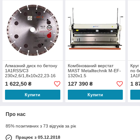
Алмазний диск по бетону
Комбінований верстат
Круг
1A1RSS/C3
MAST Metalltechnik M-EF-
по б
230x2,6/1,8x10x22,23-16
1320x1.5
1A1
HIT CHH 230/22,23 RM-W
232x
1 622,50
127 390
1 8
₴
₴
Smart
Clas
Купити
Купити
Про нас
85% позитивних з 73 відгуків за рік
Працює з 05.12.2018