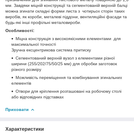
мм. Завдяки міцній конструкції та сегментованій верхній балці
можна згинати складні форми листа з чотирьох сторін таких
виробів, як короби, металеві піддони, вентиляційні фасади та
будь-які інші профільні металовироби.
Особливості:
Міцна конструкція з високоякісними елементами для
максимальної точності
Зручна ексцентрикова система притиску
Сегментований верхній вузол з елементами різної
ширини (255/202/75/50/25 мм) для обробки заготовок
різного розміру
Можливість переміщення та комбінування згинальних
елементів
Отвори для кріплення розташовані на робочому столі
або відповідних підставках
Приховати
Характеристики