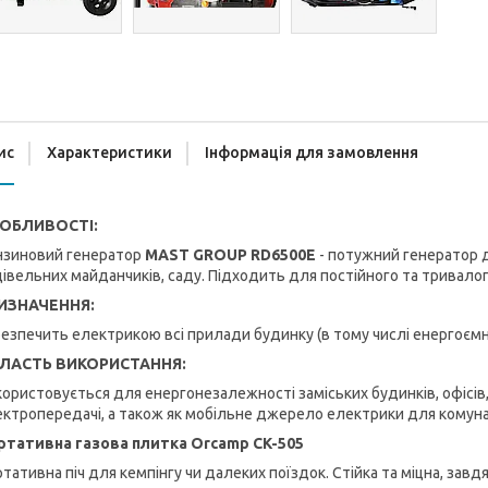
ис
Характеристики
Інформація для замовлення
ОБЛИВОСТІ:
нзиновий генератор
MAST GROUP RD6500E
- потужний генератор д
івельних майданчиків, саду. Підходить для постійного та тривало
ИЗНАЧЕННЯ:
езпечить електрикою всі прилади будинку (в тому числі енергоємні)
ЛАСТЬ ВИКОРИСТАННЯ:
ористовується для енергонезалежності заміських будинків, офісів, 
ктропередачі, а також як мобільне джерело електрики для комуна
ртативна газова плитка Orcamp CK-505
тативна піч для кемпінгу чи далеких поїздок. Стійка та міцна, завд