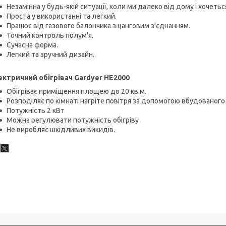
Незамінна у будь-якій ситуації, коли ми далеко від дому і хочеться
Проста у використанні та легкий.
Працює від газового балончика з цанговим з'єднанням.
Точний контроль полум'я.
Сучасна форма.
Легкий та зручний дизайн.
ектричний обігрівач Gardyer HE2000
Обігріває приміщення площею до 20 кв.м.
Розподіляє по кімнаті нагріте повітря за допомогою вбудованог
Потужність 2 кВт
Можна регулювати потужність обігріву
Не виробляє шкідливих викидів.