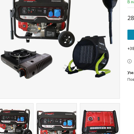
В н
28
+38
п