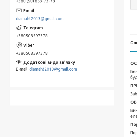
+380 (50) 859-73-78
diamaht2013@gmail.com
+380508597378
Оп
+380508597378
ОС
E-mail
diamaht2013@gmail.com
Бе
буд
ПР
Заб
ОБ
Вик
еле
По
Пор