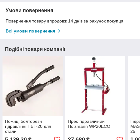
Умови повернення
Повернення товару впродовж 14 днів за рахунок покупця
Всі умови повернення
Подібні товари компанії
Ножиці болторези
Прес гідравлічний
Гідр
гідравлічні НБГ-20 для
Holzmann WP20ECO
MAST
стали
25
5 139,30
27 680
1 0
₴
₴