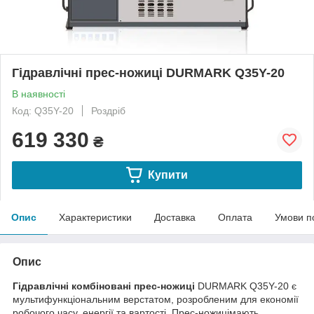
Гідравлічні прес-ножиці DURMARK Q35Y-20
В наявності
Код: Q35Y-20
Роздріб
619 330
₴
Купити
Опис
Характеристики
Доставка
Оплата
Умови п
Опис
Гідравлічні комбіновані прес-ножиці
DURMARK Q35Y-20 є
мультифункціональним верстатом, розробленим для економії
робочого часу, енергії та вартості. Прес-ножицімають