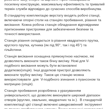
посилену конструкцію, максимальну ефективність та тривалий
термін служби відповідно до сучасних способів виробництва.
В стандартну комплектацію верстату входять робочі станціі,
включаючи опорні столи на станціях пробивання, різання та
висікання. Кожна робоча станція обладнання відповідними
притискними пристроями для забезпечення безпеки та
точності використання.
Станція різання складається із різання квадратного прутка,
круглого прутка, кутника (як під 90°, так і під 45°) та
гільйотини.
Станція висікання оснащена прямокутною насічкою, які
дозволяють виконати також бічну висічку. Ножі для V-
подібного висікання можуть бути встановлені
додатково(опція). Інші додаткові пристрої дозволяють
виконати трубну висічку. Також цю станцію можна
використовувати для V-подібного згинання з пуансоном та
матрицею (опція).
Станція пробивання розроблена з урахуванням
універсальності, що дозволяє виконувати широкий діапазон
отворів (круглих, овальних, квадратних та ін.). В стандартній
комплектації цієї станції включені швидкозмінний інструмент
та тримач пробивочного штампу. Також включені координатні