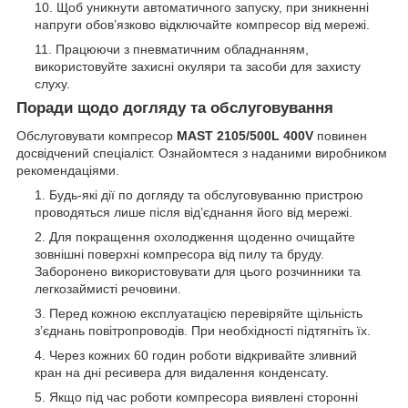
Щоб уникнути автоматичного запуску, при зникненні
напруги обов’язково відключайте компресор від мережі.
Працюючи з пневматичним обладнанням,
використовуйте захисні окуляри та засоби для захисту
слуху.
Поради щодо догляду та обслуговування
Обслуговувати компресор
MAST 2105/500L 400V
повинен
досвідчений спеціаліст. Ознайомтеся з наданими виробником
рекомендаціями.
Будь-які дії по догляду та обслуговуванню пристрою
проводяться лише після від’єднання його від мережі.
Для покращення охолодження щоденно очищайте
зовнішні поверхні компресора від пилу та бруду.
Заборонено використовувати для цього розчинники та
легкозаймисті речовини.
Перед кожною експлуатацією перевіряйте щільність
з’єднань повітропроводів. При необхідності підтягніть їх.
Через кожних 60 годин роботи відкривайте зливний
кран на дні ресивера для видалення конденсату.
Якщо під час роботи компресора виявлені сторонні