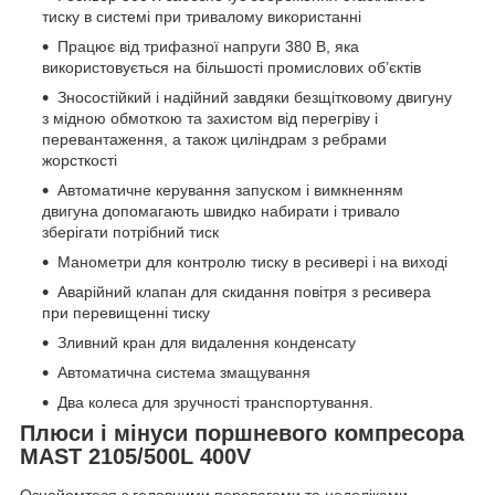
тиску в системі при тривалому використанні
Працює від трифазної напруги 380 В, яка
використовується на більшості промислових об’єктів
Зносостійкий і надійний завдяки безщітковому двигуну
з мідною обмоткою та захистом від перегріву і
перевантаження, а також циліндрам з ребрами
жорсткості
Автоматичне керування запуском і вимкненням
двигуна допомагають швидко набирати і тривало
зберігати потрібний тиск
Манометри для контролю тиску в ресивері і на виході
Аварійний клапан для скидання повітря з ресивера
при перевищенні тиску
Зливний кран для видалення конденсату
Автоматична система змащування
Два колеса для зручності транспортування.
Плюси і мінуси поршневого компресора
MAST 2105/500L 400V