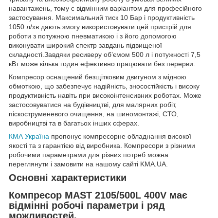
навантажень, тому є відмінним варіантом для професійного
застосування. Максимальний тиск 10 Бар і продуктивність
1050 л/хв дають змогу використовувати цей пристрій для
роботи з потужною пневматикою і з його допомогою
виконувати широкий спектр завдань підвищеної
складності.Завдяки ресиверу об’ємом 500 л і потужності 7,5
кВт може кілька годин ефективно працювати без перерви.
Компресор оснащений безщітковим двигуном з мідною
обмоткою, що забезпечує надійність, зносостійкість і високу
продуктивність навіть при високоінтенсивних роботах. Може
застосовуватися на будівництві, для малярних робіт,
піскоструменевого очищення, на шиномонтажі, СТО,
виробництві та в багатьох інших сферах.
КМА Україна
пропонує компресорне обладнання високої
якості та з гарантією від виробника. Компресори з різними
робочими параметрами для різних потреб можна
переглянути і замовити на нашому сайті KMA.UA.
Основні характеристики
Компресор
MAST 2105/500L 400V
має
відмінні робочі параметри і ряд
можливостей.