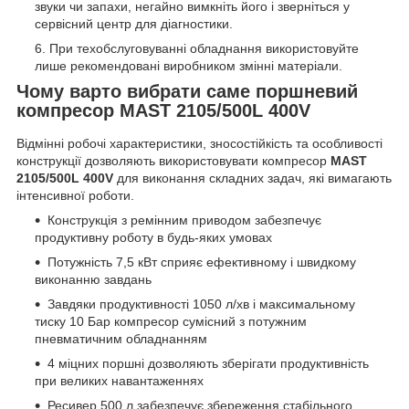
звуки чи запахи, негайно вимкніть його і зверніться у
сервісний центр для діагностики.
При техобслуговуванні обладнання використовуйте
лише рекомендовані виробником змінні матеріали.
Чому варто вибрати саме поршневий
компресор MAST 2105/500L 400V
Відмінні робочі характеристики, зносостійкість та особливості
конструкції дозволяють використовувати компресор
MAST
2105/500L 400V
для виконання складних задач, які вимагають
інтенсивної роботи.
Конструкція з ремінним приводом забезпечує
продуктивну роботу в будь-яких умовах
Потужність 7,5 кВт сприяє ефективному і швидкому
виконанню завдань
Завдяки продуктивності 1050 л/хв і максимальному
тиску 10 Бар компресор сумісний з потужним
пневматичним обладнанням
4 міцних поршні дозволяють зберігати продуктивність
при великих навантаженнях
Ресивер 500 л забезпечує збереження стабільного