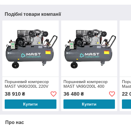
Подібні товари компанії
Поршневий компресор
Поршневий компресор
Пор
MAST VA90/200L 220V
MAST VA90/200L 400
Mast
38 910
36 480
22 
₴
₴
Купити
Купити
Про нас