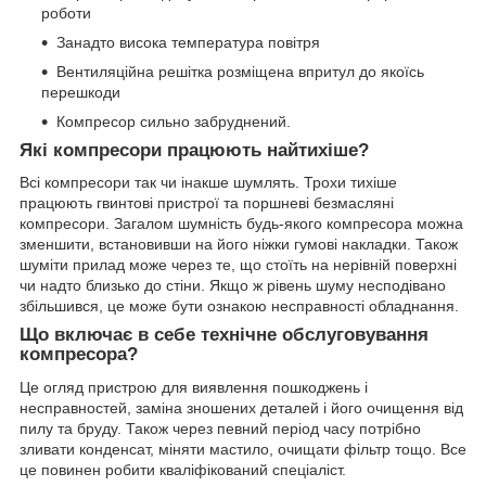
роботи
Занадто висока температура повітря
Вентиляційна решітка розміщена впритул до якоїсь
перешкоди
Компресор сильно забруднений.
Які компресори працюють найтихіше?
Всі компресори так чи інакше шумлять. Трохи тихіше
працюють гвинтові пристрої та поршневі безмасляні
компресори. Загалом шумність будь-якого компресора можна
зменшити, встановивши на його ніжки гумові накладки. Також
шуміти прилад може через те, що стоїть на нерівній поверхні
чи надто близько до стіни. Якщо ж рівень шуму несподівано
збільшився, це може бути ознакою несправності обладнання.
Що включає в себе технічне обслуговування
компресора?
Це огляд пристрою для виявлення пошкоджень і
несправностей, заміна зношених деталей і його очищення від
пилу та бруду. Також через певний період часу потрібно
зливати конденсат, міняти мастило, очищати фільтр тощо. Все
це повинен робити кваліфікований спеціаліст.