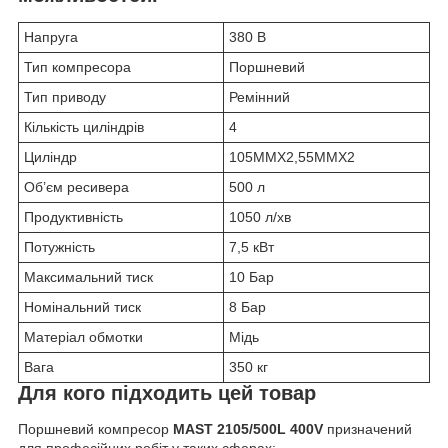
Напруга
380 В
Тип компресора
Поршневий
Тип приводу
Ремінний
Кількість циліндрів
4
Циліндр
105MMX2,55MMX2
Об’єм ресивера
500 л
Продуктивність
1050 л/хв
Потужність
7,5 кВт
Максимальний тиск
10 Бар
Номінальний тиск
8 Бар
Матеріал обмотки
Мідь
Вага
350 кг
Для кого підходить цей товар
Поршневий компресор
MAST 2105/500L 400V
призначений
для професійних робіт у таких сферах: