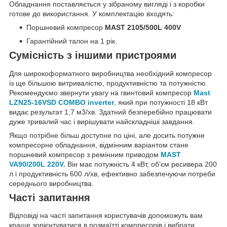
Обладнання поставляється у зібраному вигляді і з коробки
готове до використання. У комплектацію входять:
Поршневий компресор
MAST 2105/500L 400V
Гарантійний талон на 1 рік.
Сумісність з іншими пристроями
Для широкоформатного виробництва необхідний компресор
із ще більшою витривалістю, продуктивністю та потужністю.
Рекомендуємо звернути увагу на гвинтовий компресор
Mast
LZN25-16VSD COMBO inverter
, який при потужності 18 кВт
видає результат 1,7 м3/хв. Здатний безперебійно працювати
дуже тривалий час і вирішувати найскладніші завдання.
Якщо потрібне більш доступне по ціні, але досить потужне
компресорне обладнання, відмінним варіантом стане
поршневий компресор з ремінним приводом
MAST
VA90/200L 220V.
Він має потужність 4 кВт, об’єм ресивера 200
л і продуктивність 600 л/хв, ефективно забезпечуючи потреби
середнього виробництва.
Часті запитання
Відповіді на часті запитання користувачів допоможуть вам
краще зорієнтуватися в розмаїтті компресорів і вибрати