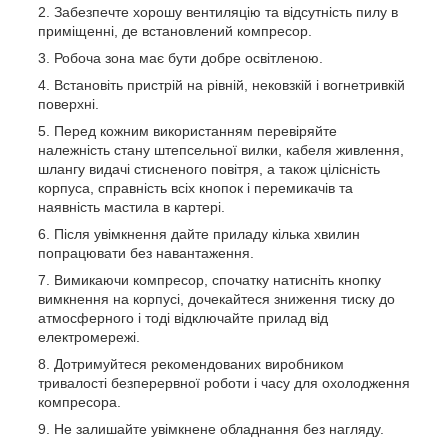
Забезпечте хорошу вентиляцію та відсутність пилу в
приміщенні, де встановлений компресор.
Робоча зона має бути добре освітленою.
Встановіть пристрій на рівній, нековзкій і вогнетривкій
поверхні.
Перед кожним використанням перевіряйте
належність стану штепсельної вилки, кабеля живлення,
шлангу видачі стисненого повітря, а також цілісність
корпуса, справність всіх кнопок і перемикачів та
наявність мастила в картері.
Після увімкнення дайте приладу кілька хвилин
попрацювати без навантаження.
Вимикаючи компресор, спочатку натисніть кнопку
вимкнення на корпусі, дочекайтеся зниження тиску до
атмосферного і тоді відключайте прилад від
електромережі.
Дотримуйтеся рекомендованих виробником
тривалості безперервної роботи і часу для охолодження
компресора.
Не залишайте увімкнене обладнання без нагляду.