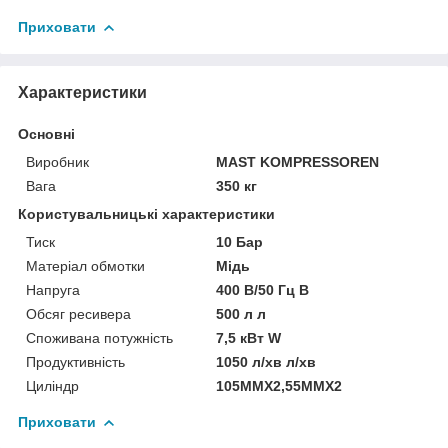
Приховати
Характеристики
Основні
Виробник
MAST KOMPRESSOREN
Вага
350 кг
Користувальницькі характеристики
Тиск
10 Бар
Матеріал обмотки
Мідь
Напруга
400 В/50 Гц В
Обсяг ресивера
500 л л
Споживана потужність
7,5 кВт W
Продуктивність
1050 л/хв л/хв
Циліндр
105MMX2,55MMX2
Приховати