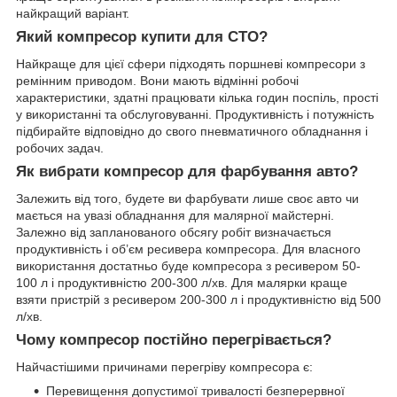
найкращий варіант.
Який компресор купити для СТО?
Найкраще для цієї сфери підходять поршневі компресори з
ремінним приводом. Вони мають відмінні робочі
характеристики, здатні працювати кілька годин поспіль, прості
у використанні та обслуговуванні. Продуктивність і потужність
підбирайте відповідно до свого пневматичного обладнання і
робочих задач.
Як вибрати компресор для фарбування авто?
Залежить від того, будете ви фарбувати лише своє авто чи
мається на увазі обладнання для малярної майстерні.
Залежно від запланованого обсягу робіт визначається
продуктивність і об’єм ресивера компресора. Для власного
використання достатньо буде компресора з ресивером 50-
100 л і продуктивністю 200-300 л/хв. Для малярки краще
взяти пристрій з ресивером 200-300 л і продуктивністю від 500
л/хв.
Чому компресор постійно перегрівається?
Найчастішими причинами перегріву компресора є:
Перевищення допустимої тривалості безперервної