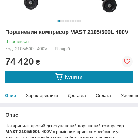
Поршневий компресор MAST 2105/500L 400V
В наявності
Код: 2105/500L 400V
Роздріб
74 420
₴
Купити
Опис
Характеристики
Доставка
Оплата
Умови п
Опис
Чотирициліндровий двоступеневий поршневий компресор
MAST 2105/500L 400V
з ремінним приводом забезпечує
тривалу та високоефективну роботу в умовах великих