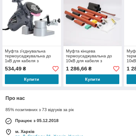
Муфта з'єднувальна
Муфта кінцева
Муфт
термоусаджувальна до
термоусаджувальна до
терм
1кВ для кабеля з
10кВ для кабеля з
10кВ
пластмасовою ізоляцією 5
пластмасовою ізоляцією
плас
534,49
1 286,66
1 2
₴
₴
ПСТп-1 (70-120мм?)
3ПКВтп10 (300-400 мм?)
3ПКН
без
Купити
Купити
Про нас
85% позитивних з 73 відгуків за рік
Працює з 05.12.2018
м. Харків