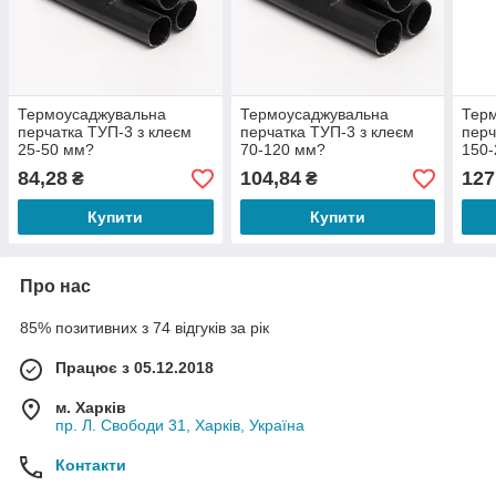
Термоусаджувальна
Термоусаджувальна
Тер
перчатка ТУП-3 з клеєм
перчатка ТУП-3 з клеєм
перч
25-50 мм?
70-120 мм?
150
84,28
104,84
127
₴
₴
Купити
Купити
Про нас
85% позитивних з 74 відгуків за рік
Працює з 05.12.2018
м. Харків
пр. Л. Свободи 31, Харків, Україна
Контакти