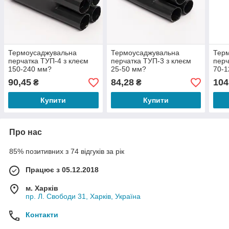
Термоусаджувальна
Термоусаджувальна
Тер
перчатка ТУП-4 з клеєм
перчатка ТУП-3 з клеєм
перч
150-240 мм?
25-50 мм?
70-
90,45
84,28
104
₴
₴
Купити
Купити
Про нас
85% позитивних з 74 відгуків за рік
Працює з 05.12.2018
м. Харків
пр. Л. Свободи 31, Харків, Україна
Контакти