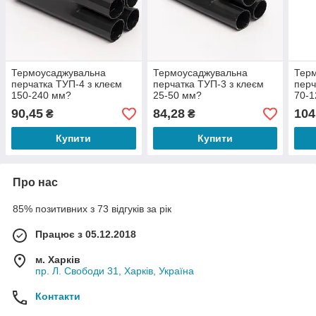
Термоусаджувальна
Термоусаджувальна
Тер
перчатка ТУП-4 з клеєм
перчатка ТУП-3 з клеєм
перч
150-240 мм?
25-50 мм?
70-
90,45
84,28
104
₴
₴
Купити
Купити
Про нас
85% позитивних з 73 відгуків за рік
Працює з 05.12.2018
м. Харків
пр. Л. Свободи 31, Харків, Україна
Контакти