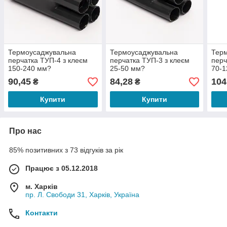
Термоусаджувальна
Термоусаджувальна
Тер
перчатка ТУП-4 з клеєм
перчатка ТУП-3 з клеєм
перч
150-240 мм?
25-50 мм?
70-
90,45
84,28
104
₴
₴
Купити
Купити
Про нас
85% позитивних з 73 відгуків за рік
Працює з 05.12.2018
м. Харків
пр. Л. Свободи 31, Харків, Україна
Контакти