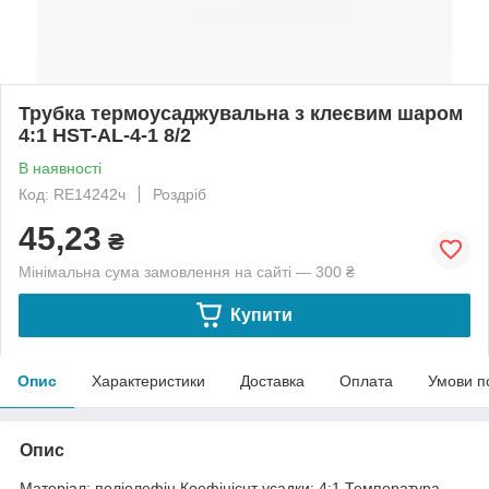
Трубка термоусаджувальна з клеєвим шаром
4:1 HST-AL-4-1 8/2
В наявності
Код: RE14242ч
Роздріб
45,23
₴
Мінімальна сума замовлення на сайті — 300 ₴
Купити
Опис
Характеристики
Доставка
Оплата
Умови п
Опис
Матеріал: поліолефін.Коефіцієнт усадки: 4:1.Температура