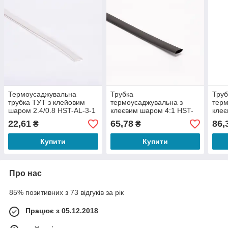
Термоусаджувальна
Трубка
Труб
трубка ТУТ з клейовим
термоусаджувальна з
терм
шаром 2.4/0.8 HST-AL-3-1
клеєвим шаром 4:1 HST-
клеє
AL-4-1 12/3
AL-4
22,61
65,78
86,
₴
₴
Купити
Купити
Про нас
85% позитивних з 73 відгуків за рік
Працює з 05.12.2018