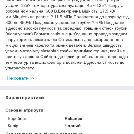
усадки: 125?.Температура експлуатації: -45 ~ 125?.Напруга
робоча номінальна: 600 В.Електрична міцність: 17,5 кВ/
мм.Міцність на розтяг: ? 11.5 МПа.Подовження до розриву: від
300 до 450%. Поздовжнє усадження трубки:? 5 %.Поєднання
відносно високої гнучкості та середньої товщини стінок трубки
(після усадки).Герметизація місць з'єднання проводів завдяки
шару термоплавкого клею.Оптимальна для використання в
місцях вигинів кабелю та різних деталей. Велика швидкість
усадки матеріалу.Матеріал трубки пригнічує горіння, клей не
пригнічує горіння.Стійкість до підвищеної вологості, перепадів
температур та інших факторів довкілля.Відносна стійкість до
ультрафіолету.
Приховати
Характеристики
Основні атрибути
Виробник
Reliance
Колір
Чорний
Користувальницькі характеристики