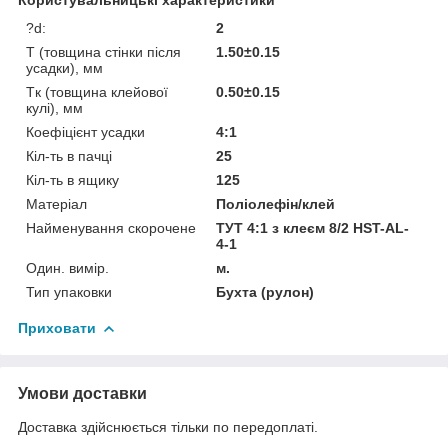
?d:
2
T (товщина стінки після
1.50±0.15
усадки), мм
Tк (товщина клейової
0.50±0.15
кулі), мм
Коефіцієнт усадки
4:1
Кіл-ть в пачці
25
Кіл-ть в ящику
125
Матеріал
Поліолефін/клей
Найменування скорочене
ТУТ 4:1 з клеєм 8/2 HST-AL-
4-1
Один. вимір.
м.
Тип упаковки
Бухта (рулон)
Приховати
Умови доставки
Доставка здійснюється тільки по передоплаті.