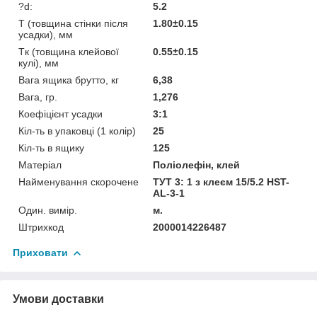
?d:
5.2
T (товщина стінки після
1.80±0.15
усадки), мм
Tк (товщина клейової
0.55±0.15
кулі), мм
Вага ящика брутто, кг
6,38
Вага, гр.
1,276
Коефіцієнт усадки
3:1
Кіл-ть в упаковці (1 колір)
25
Кіл-ть в ящику
125
Матеріал
Поліолефін, клей
Найменування скорочене
ТУТ 3: 1 з клеєм 15/5.2 HST-
AL-3-1
Один. вимір.
м.
Штрихкод
2000014226487
Приховати
Умови доставки