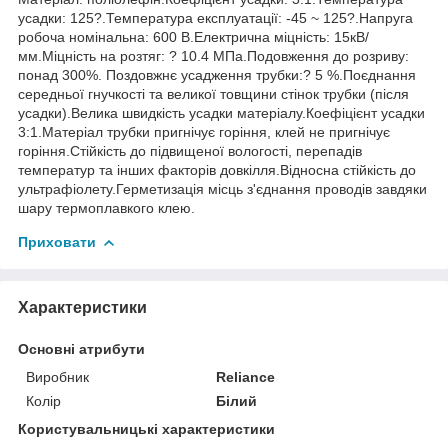
усадки: 125?.Температура експлуатації: -45 ~ 125?.Напруга
робоча номінальна: 600 В.Електрична міцність: 15кВ/
мм.Міцність на розтяг: ? 10.4 МПа.Подовження до розриву:
понад 300%. Поздовжнє усадження трубки:? 5 %.Поєднання
середньої гнучкості та великої товщини стінок трубки (після
усадки).Велика швидкість усадки матеріалу.Коефіцієнт усадки
3:1.Матеріал трубки пригнічує горіння, клей не пригнічує
горіння.Стійкість до підвищеної вологості, перепадів
температур та інших факторів довкілля.Відносна стійкість до
ультрафіолету.Герметизація місць з'єднання проводів завдяки
шару термоплавкого клею.
Приховати
Характеристики
Основні атрибути
Виробник
Reliance
Колір
Білий
Користувальницькі характеристики