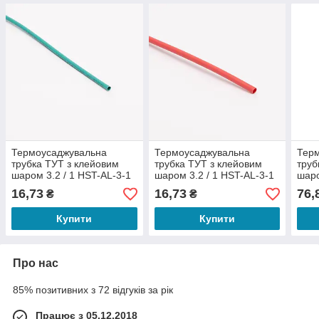
Термоусаджувальна
Термоусаджувальна
Тер
трубка ТУТ з клейовим
трубка ТУТ з клейовим
труб
шаром 3.2 / 1 HST-AL-3-1
шаром 3.2 / 1 HST-AL-3-1
шаро
16,73
16,73
76,
₴
₴
Купити
Купити
Про нас
85% позитивних з 72 відгуків за рік
Працює з 05.12.2018