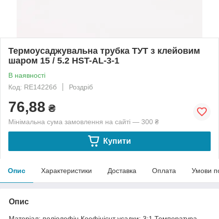
Термоусаджувальна трубка ТУТ з клейовим
шаром 15 / 5.2 HST-AL-3-1
В наявності
Код: RE14226б
Роздріб
76,88
₴
Мінімальна сума замовлення на сайті — 300 ₴
Купити
Опис
Характеристики
Доставка
Оплата
Умови п
Опис
Матеріал: поліолефін.Коефіцієнт усадки: 3:1.Температура