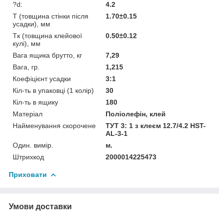
?d:
4.2
T (товщина стінки після
1.70±0.15
усадки), мм
Tк (товщина клейової
0.50±0.12
кулі), мм
Вага ящика брутто, кг
7,29
Вага, гр.
1,215
Коефіцієнт усадки
3:1
Кіл-ть в упаковці (1 колір)
30
Кіл-ть в ящику
180
Матеріал
Поліолефін, клей
Найменування скорочене
ТУТ 3: 1 з клеєм 12.7/4.2 HST-
AL-3-1
Один. вимір.
м.
Штрихкод
2000014225473
Приховати
Умови доставки