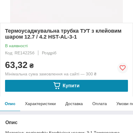
Термоусаджувальна трубка ТУТ з клейовим
шаром 12.7 / 4.2 HST-AL-3-1
В наявності
Код: RE14225б
Роздріб
63,32
₴
Мінімальна сума замовлення на сайті — 300 ₴
Купити
Опис
Характеристики
Доставка
Оплата
Умови п
Опис
Матеріал: поліолефін.Коефіцієнт усадки: 3:1.Температура