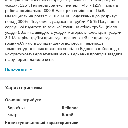
усадки: 125?.Температура експлуатації: -45 ~ 125?.Напруга
робоча номінальна: 600 В.Електрична міцність: 15кВ/
мм.Міцність на розтяг: ? 10.4 МПа.Подовження до розриву:
понад 300%. Поздовжнє усадження трубки:? 5 %.Поєднання
середньої гнучкості та великої товщини стінок трубки (після
усадки).Велика швидкість усадки матеріалу.Коефіцієнт усадки
3:1.Матеріал трубки пригнічує горіння, клей не пригнічує
горіння.Стійкість до підвищеної вологості, перепадів
температур та інших факторів довкілля.Відносна стійкість до
ультрафіолету.Герметизація місць з'єднання проводів завдяки
шару термоплавкого клею.
Приховати
Характеристики
Основні атрибути
Виробник
Reliance
Колір
Білий
Користувальницькі характеристики