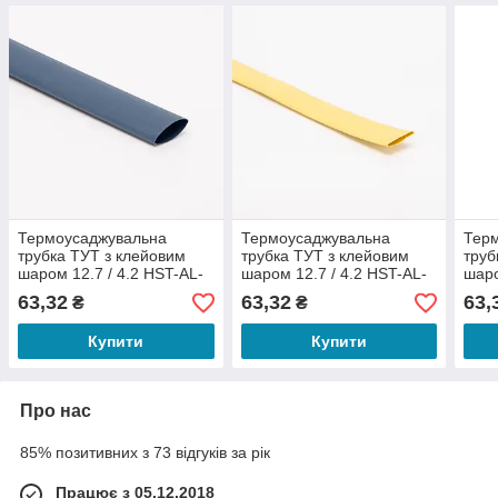
Термоусаджувальна
Термоусаджувальна
Тер
трубка ТУТ з клейовим
трубка ТУТ з клейовим
труб
шаром 12.7 / 4.2 HST-AL-
шаром 12.7 / 4.2 HST-AL-
шаро
3-1
3-1
3-1
63,32
63,32
63,
₴
₴
Купити
Купити
Про нас
85% позитивних з 73 відгуків за рік
Працює з 05.12.2018