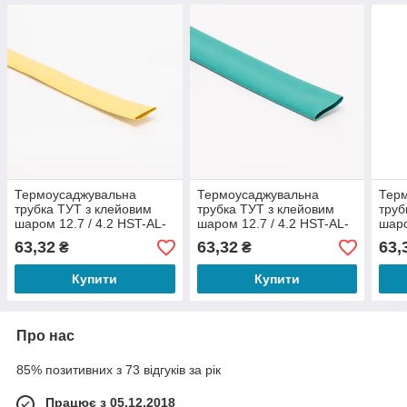
Термоусаджувальна
Термоусаджувальна
Тер
трубка ТУТ з клейовим
трубка ТУТ з клейовим
труб
шаром 12.7 / 4.2 HST-AL-
шаром 12.7 / 4.2 HST-AL-
шаро
3-1
3-1
3-1
63,32
63,32
63,
₴
₴
Купити
Купити
Про нас
85% позитивних з 73 відгуків за рік
Працює з 05.12.2018