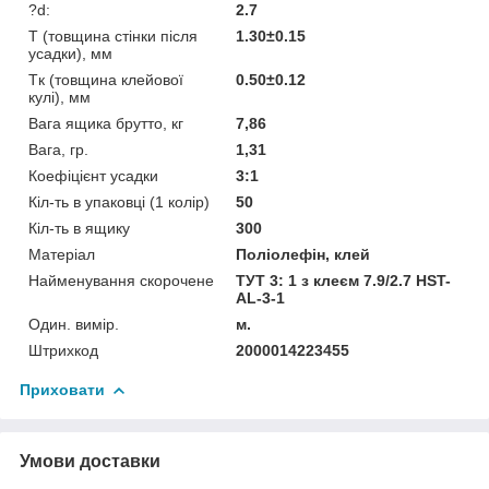
?d:
2.7
T (товщина стінки після
1.30±0.15
усадки), мм
Tк (товщина клейової
0.50±0.12
кулі), мм
Вага ящика брутто, кг
7,86
Вага, гр.
1,31
Коефіцієнт усадки
3:1
Кіл-ть в упаковці (1 колір)
50
Кіл-ть в ящику
300
Матеріал
Поліолефін, клей
Найменування скорочене
ТУТ 3: 1 з клеєм 7.9/2.7 HST-
AL-3-1
Один. вимір.
м.
Штрихкод
2000014223455
Приховати
Умови доставки