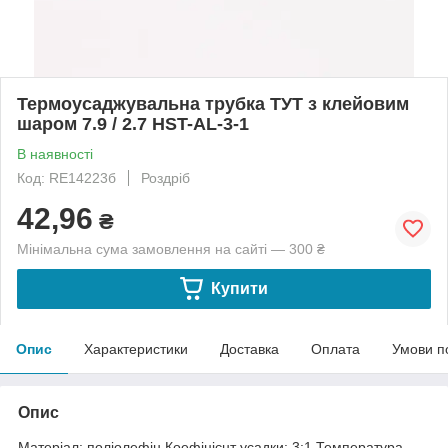
Термоусаджувальна трубка ТУТ з клейовим
шаром 7.9 / 2.7 HST-AL-3-1
В наявності
Код: RE14223б
Роздріб
42,96
₴
Мінімальна сума замовлення на сайті — 300 ₴
Купити
Опис
Характеристики
Доставка
Оплата
Умови п
Опис
Матеріал: поліолефін.Коефіцієнт усадки: 3:1.Температура