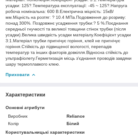
усадки: 125?.Температура експлуатації: -45 ~ 125?.Напруга
робоча номінальна: 600 В.Електрична міцність: 15кВ/
мм.Міцність на розтяг: ? 10.4 МПа.Подовження до розриву:
понад 300%. Поздовжнє усадження трубки:? 5 %.Поєднання
середньої гнучкості та великої товщини стінок трубки (після
усадки).Велика швидкість усадки матеріалу.Коефіцієнт усадки
3:1.Матеріал трубки пригнічує горіння, клей не пригнічує
горіння.Стійкість до підвищеної вологості, перепадів
температур та інших факторів довкілля.Відносна стійкість до
ультрафіолету.Герметизація місць з'єднання проводів завдяки
шару термоплавкого клею.
Приховати
Характеристики
Основні атрибути
Виробник
Reliance
Колір
Білий
Користувальницькі характеристики