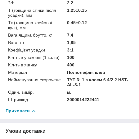
?d:
2.2
T (товщина стінки після
1.25±0.15
усадки), мм
Tк (товщина клейової
0.45±0.12
кулі), мм
Вага ящика брутто, кг
7,4
Вага, гр.
1,85
Коефіцієнт усадки
3:1
Кіл-ть в упаковці (1 колір)
100
Кіл-ть в ящику
400
Матеріал
Поліолефін, клей
Найменування скорочене
ТУТ 3: 1 з клеєм 6.4/2.2 HST-
AL-3-1
Один. вимір.
м.
Штрихкод
2000014222441
Приховати
Умови доставки