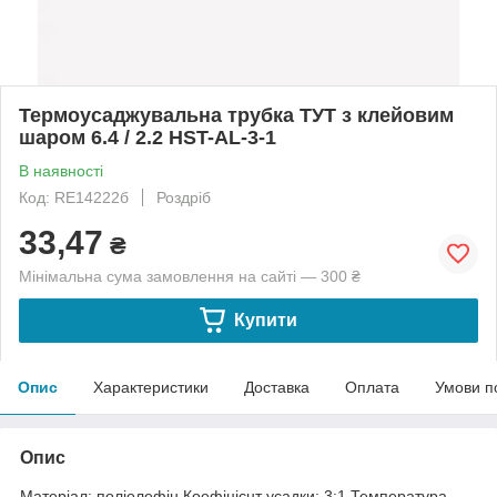
Термоусаджувальна трубка ТУТ з клейовим
шаром 6.4 / 2.2 HST-AL-3-1
В наявності
Код: RE14222б
Роздріб
33,47
₴
Мінімальна сума замовлення на сайті — 300 ₴
Купити
Опис
Характеристики
Доставка
Оплата
Умови п
Опис
Матеріал: поліолефін.Коефіцієнт усадки: 3:1.Температура