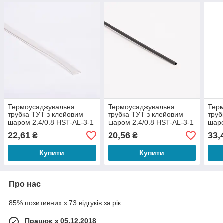
Термоусаджувальна
Термоусаджувальна
Тер
трубка ТУТ з клейовим
трубка ТУТ з клейовим
труб
шаром 2.4/0.8 HST-AL-3-1
шаром 2.4/0.8 HST-AL-3-1
шаро
1
22,61
20,56
33,
₴
₴
Купити
Купити
Про нас
85% позитивних з 73 відгуків за рік
Працює з 05.12.2018