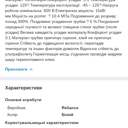
усадки: 125?.Температура експлуатації: -45 ~ 125?.Напруга
робоча номінальна: 600 В.Електрична міцність: 15кВ/
мм.Міцність на розтяг: ? 10.4 МПа.Подовження до розриву:
понад 300%. Поздовжнє усадження трубки:? 5 %.Поєднання
середньої гнучкості та великої товщини стінок трубки (після
усадки).Велика швидкість усадки матеріалу.Коефіцієнт усадки
3:1.Матеріал трубки пригнічує горіння, клей не пригнічує
горіння.Стійкість до підвищеної вологості, перепадів
температур та інших факторів довкілля.Відносна стійкість до
ультрафіолету.Герметизація місць з'єднання проводів завдяки
шару термоплавкого клею.
Приховати
Характеристики
Основні атрибути
Виробник
Reliance
Колір
Білий
Користувальницькі характеристики