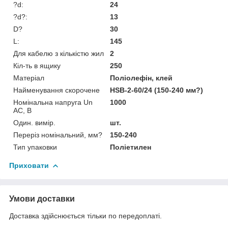
?d:
24
?d?:
13
D?
30
L:
145
Для кабелю з кількістю жил
2
Кіл-ть в ящику
250
Матеріал
Поліолефін, клей
Найменування скорочене
HSB-2-60/24 (150-240 мм?)
Номінальна напруга Un
1000
AC, В
Один. вимір.
шт.
Переріз номінальний, мм?
150-240
Тип упаковки
Поліетилен
Приховати
Умови доставки
Доставка здійснюється тільки по передоплаті.