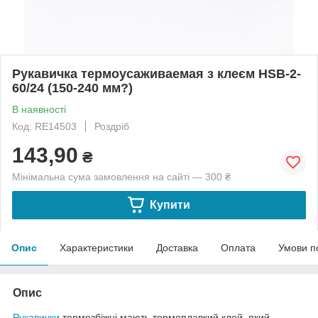
Рукавичка термоусаживаемая з клеєм HSB-2-
60/24 (150-240 мм?)
В наявності
Код: RE14503
Роздріб
143,90
₴
Мінімальна сума замовлення на сайті — 300 ₴
Купити
Опис
Характеристики
Доставка
Оплата
Умови п
Опис
Рукавички
термозбіжні мають термоплавкий клей, який