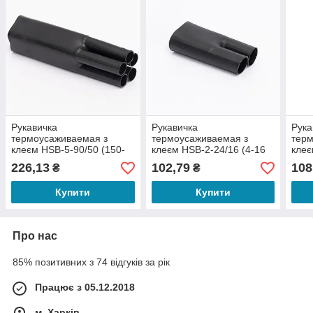
Рукавичка
Рукавичка
Рука
термоусаживаемая з
термоусаживаемая з
терм
клеєм HSB-5-90/50 (150-
клеєм HSB-2-24/16 (4-16
клеє
240 мм?)
мм?)
мм?
226,13
102,79
108
₴
₴
Купити
Купити
Про нас
85% позитивних з 74 відгуків за рік
Працює з 05.12.2018
м. Харків