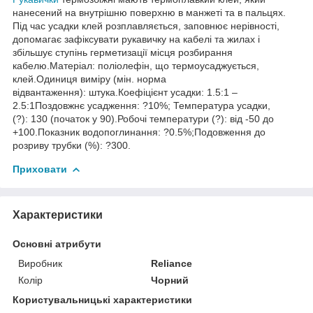
нанесений на внутрішню поверхню в манжеті та в пальцях.
Під час усадки клей розплавляється, заповнює нерівності,
допомагає зафіксувати рукавичку на кабелі та жилах і
збільшує ступінь герметизації місця розбирання
кабелю.Матеріал: поліолефін, що термоусаджується,
клей.Одиниця виміру (мін. норма
відвантаження): штука.Коефіцієнт усадки: 1.5:1 –
2.5:1Поздовжнє усадження: ?10%; Температура усадки,
(?): 130 (початок у 90).Робочі температури (?): від -50 до
+100.Показник водопоглинання: ?0.5%;Подовження до
розриву трубки (%): ?300.
Приховати
Характеристики
Основні атрибути
Виробник
Reliance
Колір
Чорний
Користувальницькі характеристики