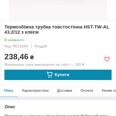
Термозбіжна трубка товстостінна HST-TW-AL
43.2/12 з клеєм
В наявності
Код: RE14284
Роздріб
238,46
₴
Мінімальна сума замовлення на сайті — 300 ₴
Купити
Опис
Характеристики
Доставка
Оплата
Умови п
Опис
Максимальна товщина стінок (після усадки).Найвищий рівень