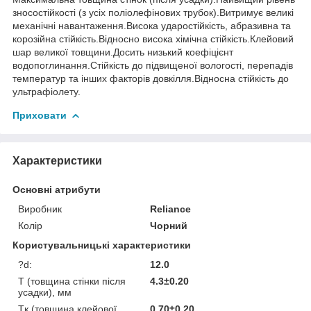
зносостійкості (з усіх поліолефінових трубок).Витримує великі
механічні навантаження.Висока ударостійкість, абразивна та
корозійна стійкість.Відносно висока хімічна стійкість.Клейовий
шар великої товщини.Досить низький коефіцієнт
водопоглинання.Стійкість до підвищеної вологості, перепадів
температур та інших факторів довкілля.Відносна стійкість до
ультрафіолету.
Приховати
Характеристики
Основні атрибути
Виробник
Reliance
Колір
Чорний
Користувальницькі характеристики
?d:
12.0
T (товщина стінки після
4.3±0.20
усадки), мм
Tк (товщина клейової
0.70±0.20