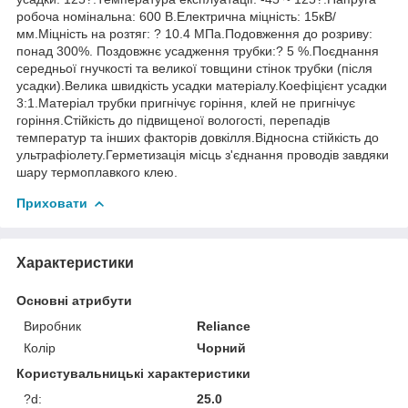
робоча номінальна: 600 В.Електрична міцність: 15кВ/
мм.Міцність на розтяг: ? 10.4 МПа.Подовження до розриву:
понад 300%. Поздовжнє усадження трубки:? 5 %.Поєднання
середньої гнучкості та великої товщини стінок трубки (після
усадки).Велика швидкість усадки матеріалу.Коефіцієнт усадки
3:1.Матеріал трубки пригнічує горіння, клей не пригнічує
горіння.Стійкість до підвищеної вологості, перепадів
температур та інших факторів довкілля.Відносна стійкість до
ультрафіолету.Герметизація місць з'єднання проводів завдяки
шару термоплавкого клею.
Приховати
Характеристики
Основні атрибути
Виробник
Reliance
Колір
Чорний
Користувальницькі характеристики
?d:
25.0