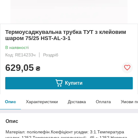
Термоусаджувальна трубка ТУТ з клейовим
шаром 75/25 HST-AL-3-1
В наявності
Код: RE14233ч
Роздріб
629,05
₴
Купити
Опис
Характеристики
Доставка
Оплата
Умови п
Опис
Матеріал: поліолефін.Коефіцієнт усадки: 3:1.Температура
усадки: 125?.Температура експлуатації: -45 ~ 125?.Напруга