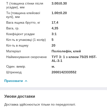
T (товщина стінки після
3.00±0.30
усадки), мм
Tк (товщина клейової
1.00±0.20
кулі), мм
Вага ящика брутто, кг
17,4
Вага, гр.
4,35
Коефіцієнт усадки
3:1
Кіл-ть в упаковці (1 колір)
5
Кіл-ть в ящику
20
Матеріал
Поліолефін, клей
Найменування скорочене
ТУТ 3: 1 з клеєм 75/25 HST-
AL-3-1
Один. вимір.
м.
Штрихкод
2000142333552
Приховати
Умови доставки
Доставка здійснюється тільки по передоплаті.