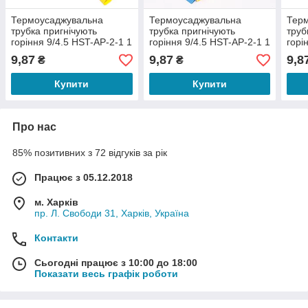
Термоусаджувальна
Термоусаджувальна
Тер
трубка пригнічують
трубка пригнічують
труб
горіння 9/4.5 HST-AP-2-1 1
горіння 9/4.5 HST-AP-2-1 1
горі
метр
метр
мет
9,87
9,87
9,8
₴
₴
Купити
Купити
Про нас
85% позитивних з 72 відгуків за рік
Працює з 05.12.2018
м. Харків
пр. Л. Свободи 31, Харків, Україна
Контакти
Сьогодні працює з 10:00 до 18:00
Показати весь графік роботи