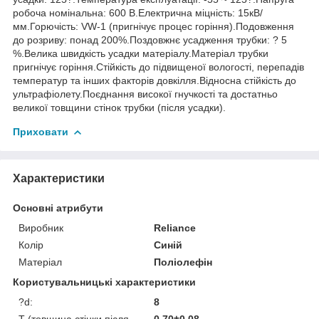
робоча номінальна: 600 В.Електрична міцність: 15кВ/
мм.Горючість: VW-1 (пригнічує процес горіння).Подовження
до розриву: понад 200%.Поздовжнє усадження трубки: ? 5
%.Велика швидкість усадки матеріалу.Матеріал трубки
пригнічує горіння.Стійкість до підвищеної вологості, перепадів
температур та інших факторів довкілля.Відносна стійкість до
ультрафіолету.Поєднання високої гнучкості та достатньо
великої товщини стінок трубки (після усадки).
Приховати
Характеристики
Основні атрибути
Виробник
Reliance
Колір
Синій
Матеріал
Поліолефін
Користувальницькі характеристики
?d:
8
T (товщина стінки після
0.70±0.08