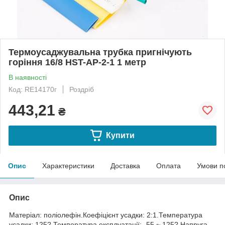
Термоусаджувальна трубка пригнічують
горіння 16/8 HST-AP-2-1 1 метр
В наявності
Код: RE14170г
Роздріб
443,21
₴
Купити
Опис
Характеристики
Доставка
Оплата
Умови п
Опис
Матеріал: поліолефін.Коефіцієнт усадки: 2:1.Температура
усадки: 125?.Температура експлуатації: -55 ~ 125?.Напруга