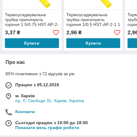
Термоусаджувальна
Термоусаджувальна
Тер
трубка пригнічують
трубка пригнічують
труб
горіння 1.5/0.75 HST-AP-2-
горіння 1/0.5 HST-AP-2-1 1
горі
1 1 метр
метр
мет
3,37
2,96
2,9
₴
₴
Купити
Купити
Про нас
85% позитивних з 72 відгуків за рік
Працює з 05.12.2018
м. Харків
пр. Л. Свободи 31, Харків, Україна
Контакти
Сьогодні працює з 10:00 до 18:00
Показати весь графік роботи