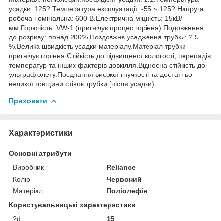
усадки: 125?.Температура експлуатації: -55 ~ 125?.Напруга
робоча номінальна: 600 В.Електрична міцність: 15кВ/
мм.Горючість: VW-1 (пригнічує процес горіння).Подовження
до розриву: понад 200%.Поздовжнє усадження трубки: ? 5
%.Велика швидкість усадки матеріалу.Матеріал трубки
пригнічує горіння.Стійкість до підвищеної вологості, перепадів
температур та інших факторів довкілля.Відносна стійкість до
ультрафіолету.Поєднання високої гнучкості та достатньо
великої товщини стінок трубки (після усадки).
Приховати
Характеристики
Основні атрибути
Виробник
Reliance
Колір
Червоний
Матеріал
Поліолефін
Користувальницькі характеристики
?d:
15