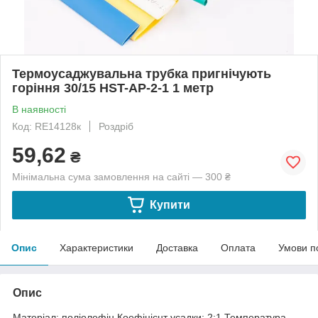
Термоусаджувальна трубка пригнічують
горіння 30/15 HST-AP-2-1 1 метр
В наявності
Код: RE14128к
Роздріб
59,62
₴
Мінімальна сума замовлення на сайті — 300 ₴
Купити
Опис
Характеристики
Доставка
Оплата
Умови п
Опис
Матеріал: поліолефін.Коефіцієнт усадки: 2:1.Температура