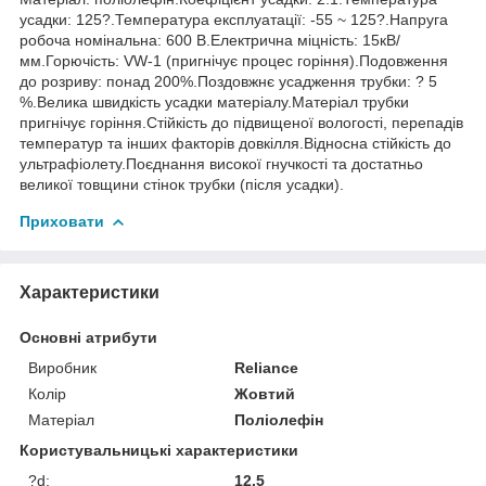
усадки: 125?.Температура експлуатації: -55 ~ 125?.Напруга
робоча номінальна: 600 В.Електрична міцність: 15кВ/
мм.Горючість: VW-1 (пригнічує процес горіння).Подовження
до розриву: понад 200%.Поздовжнє усадження трубки: ? 5
%.Велика швидкість усадки матеріалу.Матеріал трубки
пригнічує горіння.Стійкість до підвищеної вологості, перепадів
температур та інших факторів довкілля.Відносна стійкість до
ультрафіолету.Поєднання високої гнучкості та достатньо
великої товщини стінок трубки (після усадки).
Приховати
Характеристики
Основні атрибути
Виробник
Reliance
Колір
Жовтий
Матеріал
Поліолефін
Користувальницькі характеристики
?d:
12.5