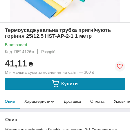
Термоусаджувальна трубка пригнічують
горіння 25/12.5 HST-AP-2-1 1 метр
В наявності
Код: RE14126ж
Роздріб
41,11
₴
Мінімальна сума замовлення на сайті — 300 ₴
Купити
Опис
Характеристики
Доставка
Оплата
Умови п
Опис
Матеріал: поліолефін.Коефіцієнт усадки: 2:1.Температура