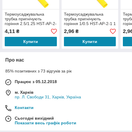
Термоусаджувальна
Термоусаджувальна
Тер
трубка пригнічують
трубка пригнічують
труб
горіння 2.5/1.25 HST-AP-2-
горіння 1/0.5 HST-AP-2-1 1
горі
1 1 метр
метр
мет
4,11
2,96
2,9
₴
₴
Купити
Купити
Про нас
85% позитивних з 73 відгуків за рік
Працює з 05.12.2018
м. Харків
пр. Л. Свободи 31, Харків, Україна
Контакти
Сьогодні вихідний
Показати весь графік роботи