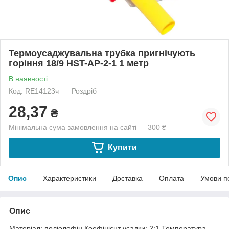
Термоусаджувальна трубка пригнічують
горіння 18/9 HST-AP-2-1 1 метр
В наявності
Код: RE14123ч
Роздріб
28,37
₴
Мінімальна сума замовлення на сайті — 300 ₴
Купити
Опис
Характеристики
Доставка
Оплата
Умови п
Опис
Матеріал: поліолефін.Коефіцієнт усадки: 2:1.Температура