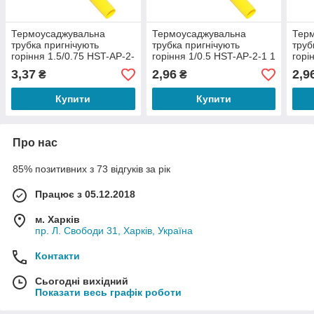
Термоусаджувальна
Термоусаджувальна
Тер
трубка пригнічують
трубка пригнічують
труб
горіння 1.5/0.75 HST-AP-2-
горіння 1/0.5 HST-AP-2-1 1
горі
1 1 метр
метр
мет
3,37
2,96
2,9
₴
₴
Купити
Купити
Про нас
85% позитивних з 73 відгуків за рік
Працює з 05.12.2018
м. Харків
пр. Л. Свободи 31, Харків, Україна
Контакти
Сьогодні вихідний
Показати весь графік роботи