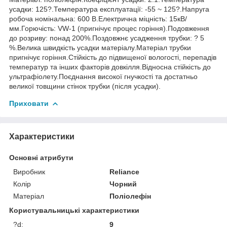
усадки: 125?.Температура експлуатації: -55 ~ 125?.Напруга
робоча номінальна: 600 В.Електрична міцність: 15кВ/
мм.Горючість: VW-1 (пригнічує процес горіння).Подовження
до розриву: понад 200%.Поздовжнє усадження трубки: ? 5
%.Велика швидкість усадки матеріалу.Матеріал трубки
пригнічує горіння.Стійкість до підвищеної вологості, перепадів
температур та інших факторів довкілля.Відносна стійкість до
ультрафіолету.Поєднання високої гнучкості та достатньо
великої товщини стінок трубки (після усадки).
Приховати
Характеристики
Основні атрибути
Виробник
Reliance
Колір
Чорний
Матеріал
Поліолефін
Користувальницькі характеристики
?d:
9