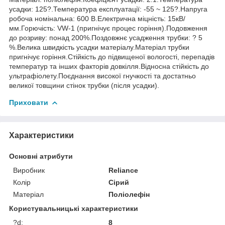
усадки: 125?.Температура експлуатації: -55 ~ 125?.Напруга
робоча номінальна: 600 В.Електрична міцність: 15кВ/
мм.Горючість: VW-1 (пригнічує процес горіння).Подовження
до розриву: понад 200%.Поздовжнє усадження трубки: ? 5
%.Велика швидкість усадки матеріалу.Матеріал трубки
пригнічує горіння.Стійкість до підвищеної вологості, перепадів
температур та інших факторів довкілля.Відносна стійкість до
ультрафіолету.Поєднання високої гнучкості та достатньо
великої товщини стінок трубки (після усадки).
Приховати
Характеристики
Основні атрибути
Виробник
Reliance
Колір
Сірий
Матеріал
Поліолефін
Користувальницькі характеристики
?d:
8