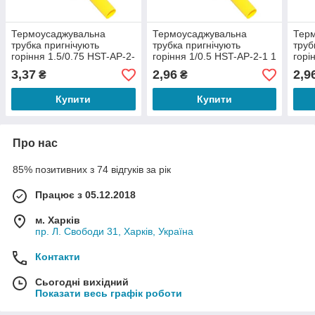
Термоусаджувальна
Термоусаджувальна
Тер
трубка пригнічують
трубка пригнічують
труб
горіння 1.5/0.75 HST-AP-2-
горіння 1/0.5 HST-AP-2-1 1
горі
1 1 метр
метр
мет
3,37
2,96
2,9
₴
₴
Купити
Купити
Про нас
85% позитивних з 74 відгуків за рік
Працює з 05.12.2018
м. Харків
пр. Л. Свободи 31, Харків, Україна
Контакти
Сьогодні вихідний
Показати весь графік роботи