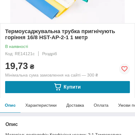
Термоусаджувальна трубка пригнічують
горіння 16/8 HST-AP-2-1 1 метр
В наявності
Код: RE14121с
Роздріб
19,73
₴
Мінімальна сума замовлення на сайті — 300 ₴
Купити
Опис
Характеристики
Доставка
Оплата
Умови п
Опис
Матеріал: поліолефін.Коефіцієнт усадки: 2:1.Температура