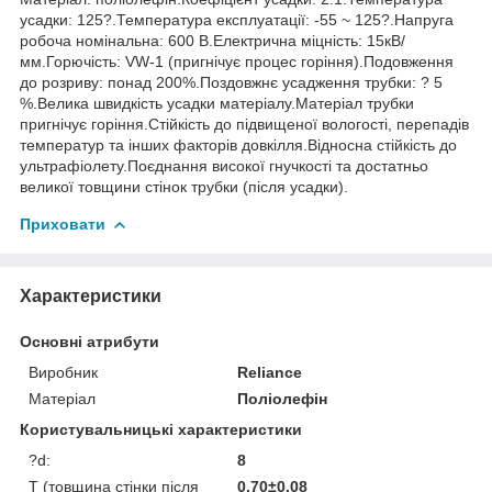
усадки: 125?.Температура експлуатації: -55 ~ 125?.Напруга
робоча номінальна: 600 В.Електрична міцність: 15кВ/
мм.Горючість: VW-1 (пригнічує процес горіння).Подовження
до розриву: понад 200%.Поздовжнє усадження трубки: ? 5
%.Велика швидкість усадки матеріалу.Матеріал трубки
пригнічує горіння.Стійкість до підвищеної вологості, перепадів
температур та інших факторів довкілля.Відносна стійкість до
ультрафіолету.Поєднання високої гнучкості та достатньо
великої товщини стінок трубки (після усадки).
Приховати
Характеристики
Основні атрибути
Виробник
Reliance
Матеріал
Поліолефін
Користувальницькі характеристики
?d:
8
T (товщина стінки після
0.70±0.08