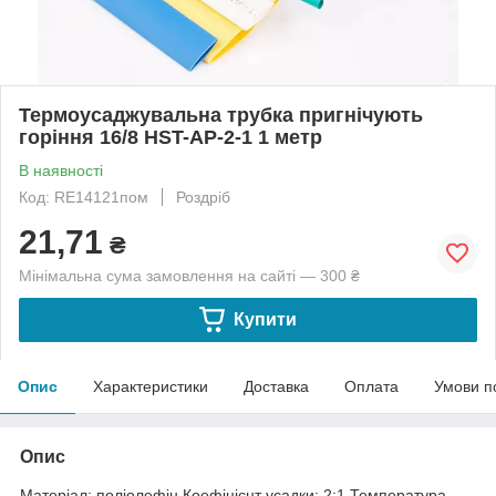
Термоусаджувальна трубка пригнічують
горіння 16/8 HST-AP-2-1 1 метр
В наявності
Код: RE14121пом
Роздріб
21,71
₴
Мінімальна сума замовлення на сайті — 300 ₴
Купити
Опис
Характеристики
Доставка
Оплата
Умови п
Опис
Матеріал: поліолефін.Коефіцієнт усадки: 2:1.Температура