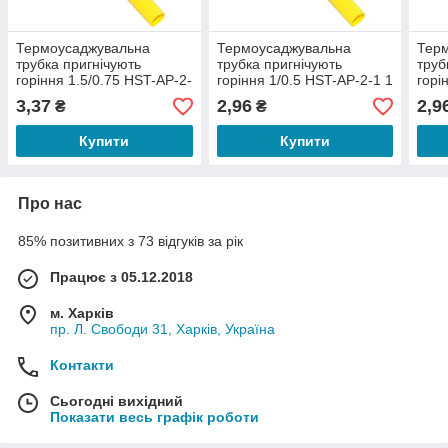
Термоусаджувальна
Термоусаджувальна
Тер
трубка пригнічують
трубка пригнічують
труб
горіння 1.5/0.75 HST-AP-2-
горіння 1/0.5 HST-AP-2-1 1
горі
1 1 метр
метр
мет
3,37
2,96
2,9
₴
₴
Купити
Купити
Про нас
85% позитивних з 73 відгуків за рік
Працює з 05.12.2018
м. Харків
пр. Л. Свободи 31, Харків, Україна
Контакти
Сьогодні вихідний
Показати весь графік роботи