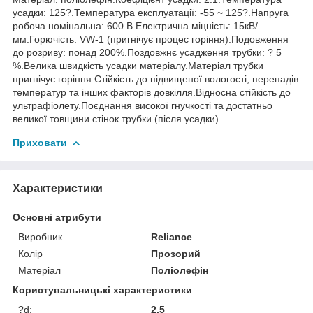
усадки: 125?.Температура експлуатації: -55 ~ 125?.Напруга
робоча номінальна: 600 В.Електрична міцність: 15кВ/
мм.Горючість: VW-1 (пригнічує процес горіння).Подовження
до розриву: понад 200%.Поздовжнє усадження трубки: ? 5
%.Велика швидкість усадки матеріалу.Матеріал трубки
пригнічує горіння.Стійкість до підвищеної вологості, перепадів
температур та інших факторів довкілля.Відносна стійкість до
ультрафіолету.Поєднання високої гнучкості та достатньо
великої товщини стінок трубки (після усадки).
Приховати
Характеристики
Основні атрибути
Виробник
Reliance
Колір
Прозорий
Матеріал
Поліолефін
Користувальницькі характеристики
?d:
2.5