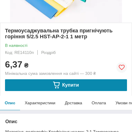
Термоусаджувальна трубка пригнічують
горіння 5/2.5 HST-AP-2-1 1 метр
В наявності
Код: RE14110п
Роздріб
6,37
₴
Мінімальна сума замовлення на сайті — 300 ₴
Купити
Опис
Характеристики
Доставка
Оплата
Умови п
Опис
Матеріал: поліолефін.Коефіцієнт усадки: 2:1.Температура