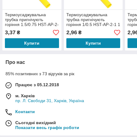
Термоусаджувальна
Термоусаджувальна
Тер
трубка пригнічують
трубка пригнічують
труб
горіння 1.5/0.75 HST-AP-2-
горіння 1/0.5 HST-AP-2-1 1
горі
1 1 метр
метр
мет
3,37
2,96
2,9
₴
₴
Купити
Купити
Про нас
85% позитивних з 73 відгуків за рік
Працює з 05.12.2018
м. Харків
пр. Л. Свободи 31, Харків, Україна
Контакти
Сьогодні вихідний
Показати весь графік роботи