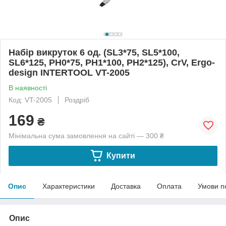
Набір викруток 6 од. (SL3*75, SL5*100,
SL6*125, PH0*75, PH1*100, PH2*125), CrV, Ergo-
design INTERTOOL VT-2005
В наявності
Код: VT-2005
Роздріб
169
₴
Мінімальна сума замовлення на сайті — 300 ₴
Купити
Опис
Характеристики
Доставка
Оплата
Умови п
Опис