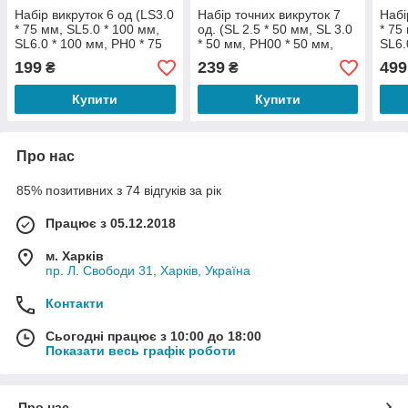
Набір викруток 6 од (LS3.0
Набір точних викруток 7
Набі
* 75 мм, SL5.0 * 100 мм,
од. (SL 2.5 * 50 мм, SL 3.0
* 75
SL6.0 * 100 мм, PH0 * 75
* 50 мм, PH00 * 50 мм,
SL6.
мм, PH1 * 75 мм, PH2 *
PH0 * 50 мм, T6 * 50 мм,
150 
199
239
499
₴
₴
100 мм)
T7 * 50 мм, T8 *
PH0 
Купити
Купити
Про нас
85% позитивних з 74 відгуків за рік
Працює з 05.12.2018
м. Харків
пр. Л. Свободи 31, Харків, Україна
Контакти
Сьогодні працює з 10:00 до 18:00
Показати весь графік роботи
Про нас