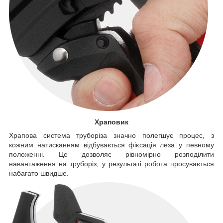
Храповик
Храпова система труборіза значно полегшує процес, з
кожним натисканням відбувається фіксація леза у певному
положенні. Це дозволяє рівномірно розподілити
навантаження на труборіз, у результаті робота просувається
набагато швидше.