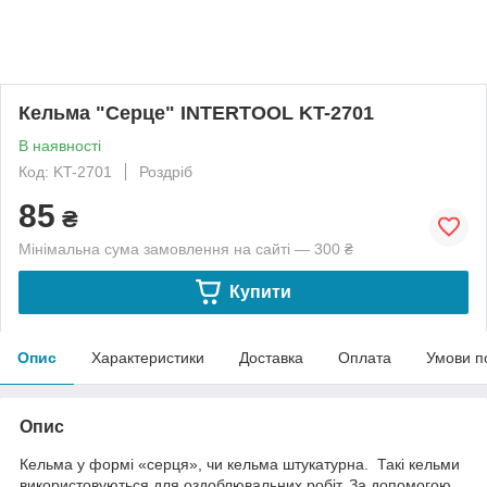
Кельма "Серце" INTERTOOL KT-2701
В наявності
Код: KT-2701
Роздріб
85
₴
Мінімальна сума замовлення на сайті — 300 ₴
Купити
Опис
Характеристики
Доставка
Оплата
Умови п
Опис
Кельма у формі «серця», чи кельма штукатурна. Такі кельми
використовуються для оздоблювальних робіт. За допомогою