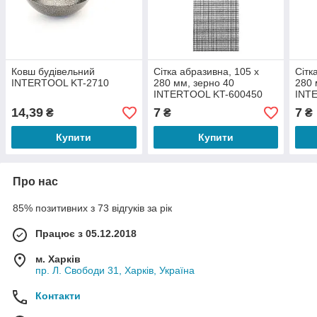
Ковш будівельний
Сітка абразивна, 105 x
Сітк
INTERTOOL KT-2710
280 мм, зерно 40
280 
INTERTOOL KT-600450
INT
14,39
7
7
₴
₴
₴
Купити
Купити
Про нас
85% позитивних з 73 відгуків за рік
Працює з 05.12.2018
м. Харків
пр. Л. Свободи 31, Харків, Україна
Контакти