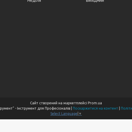
Неділя
Вихідний
Сайт створений на маркетплейсі
Prom.ua
Компанія "Пром Інструмент" - Інструмент для Професіоналів |
Поскаржитися на контент
|
Політ
Select Language
▼