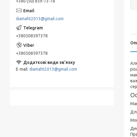
+380 (50) 859-73-78
diamaht2013@gmail.com
+380508597378
Оп
+380508597378
Алм
E-mail
diamaht2013@gmail.com
різ
мак
важ
сер
Ос
Мак
Для
Мок
Дис
Пре