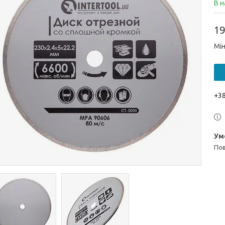
В н
19
Мін
+38
п