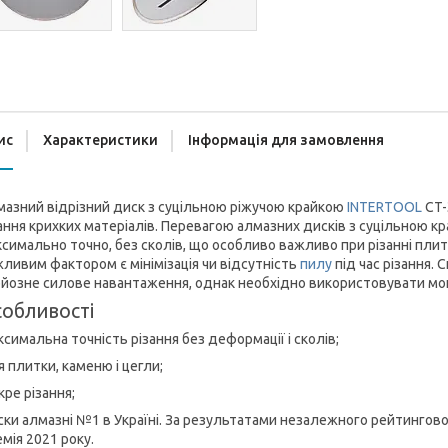
ис
Характеристики
Інформація для замовлення
азний відрізний диск з суцільною ріжучою крайкою
INTERTOOL
CT-
ання крихких матеріалів. Перевагою алмазних дисків з суцільною к
симально точно, без сколів, що особливо важливо при різанні пли
ливим фактором є мінімізація чи відсутність
пилу
під час різання.
йозне силове навантаження, однак необхідно використовувати мок
обливості
симальна точність різання без деформації і сколів;
 плитки, каменю і цегли;
ре різання;
ки алмазні №1 в Україні. За результатами незалежного рейтингов
мія 2021 року.