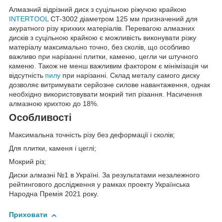
Алмазний відрізний диск з суцільною ріжучою крайкою
INTERTOOL
CT-3002 діаметром 125 мм призначений для
акуратного різу крихких матеріалів. Перевагою алмазних
дисків з суцільною крайкою є можливість виконувати різку
матеріалу максимально точно, без сколів, що особливо
важливо при нарізанні плитки, каменю, цегли чи штучного
каменю. Також не менш важливим фактором є мінімізація чи
відсутність
пилу
при нарізанні. Склад металу самого диску
дозволяє витримувати серйозне силове навантаження, однак
необхідно використовувати мокрий тип різання. Насичення
алмазною крихтою до 18%.
Особливості
Максимальна точність різу без деформації і сколів;
Для плитки, каменя і цеглі;
Мокрий різ;
Диски алмазні №1 в Україні. За результатами незалежного
рейтингового дослідження у рамках проекту Українська
Народна Премія 2021 року.
Приховати