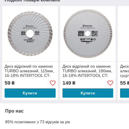
Диск відрізний по каменю
Диск відрізний по каменю
Диск
TURBO алмазний, 115мм,
TURBO алмазний, 180мм,
алма
16-18% INTERTOOL CT-
16-18% INTERTOOL CT-
суці
2001
2004
мм,
59
149
55
₴
₴
CT-
Купити
Купити
Про нас
85% позитивних з 73 відгуків за рік