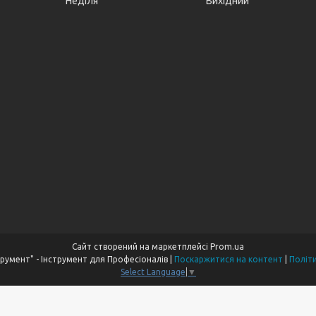
Неділя
Вихідний
Сайт створений на маркетплейсі
Prom.ua
Компанія "Пром Інструмент" - Інструмент для Професіоналів |
Поскаржитися на контент
|
Політ
Select Language
▼