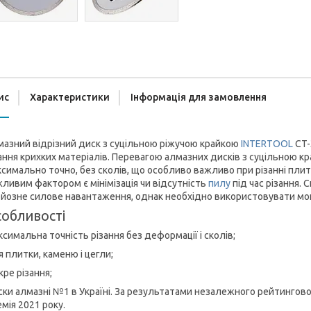
ис
Характеристики
Інформація для замовлення
азний відрізний диск з суцільною ріжучою крайкою
INTERTOOL
CT-
ання крихких матеріалів. Перевагою алмазних дисків з суцільною к
симально точно, без сколів, що особливо важливо при різанні пли
ливим фактором є мінімізація чи відсутність
пилу
під час різання.
йозне силове навантаження, однак необхідно використовувати мок
обливості
симальна точність різання без деформації і сколів;
 плитки, каменю і цегли;
ре різання;
ки алмазні №1 в Україні. За результатами незалежного рейтингов
мія 2021 року.