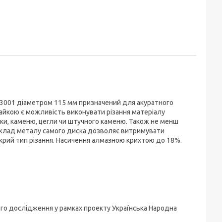
3001 діаметром 115 мм призначений для акуратного
райкою є можливість виконувати різання матеріалу
тки, каменю, цегли чи штучного каменю. Також не менш
 Склад металу самого диска дозволяє витримувати
рий тип різання. Насичення алмазною крихтою до 18%.
ого дослідження у рамках проекту Українська Народна