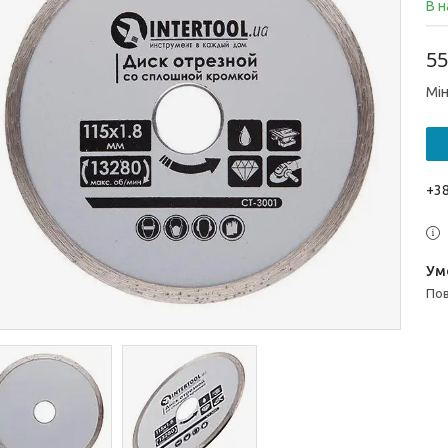
В н
55
Мін
+38
п