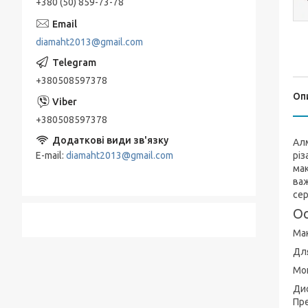
+380 (50) 859-73-78
diamaht2013@gmail.com
+380508597378
Оп
+380508597378
Алм
E-mail
diamaht2013@gmail.com
різ
мак
важ
сер
Ос
Мак
Для
Мок
Дис
Пре