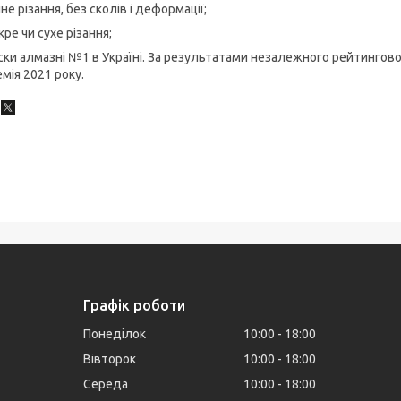
не різання, без сколів і деформації;
ре чи сухе різання;
ки алмазні №1 в Україні. За результатами незалежного рейтингов
мія 2021 року.
Графік роботи
Понеділок
10:00
18:00
Вівторок
10:00
18:00
Середа
10:00
18:00