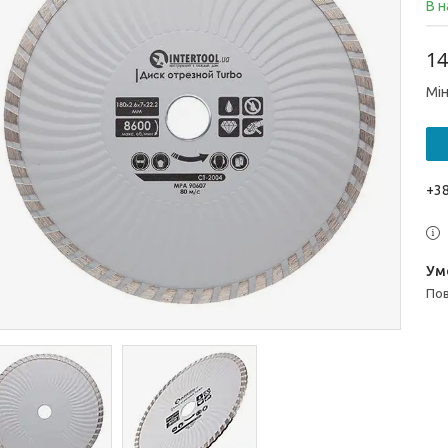
В н
14
Мін
+38
п