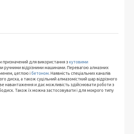
м призначений для використання з
кутовими
ми ручними відрізними машинами. Перевагою алмазних
аменем, цеглою і
бетоном
. Наявність спеціальних каналів
го диска, а також суцільний алмазомісткий шар відрізного
ве навантаження и дає можливість здійснювати роботи з
бодиск. Також їх можна застосовувати і для мокрого типу