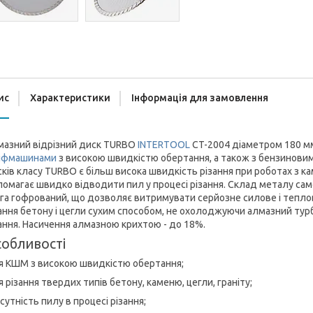
ис
Характеристики
Інформація для замовлення
мазний відрізний диск TURBO
INTERTOOL
CT-2004 діаметром 180 м
іфмашинами
з високою швидкістю обертання, а також з бензинови
ків класу TURBO є більш висока швидкість різання при роботах з к
омагає швидко відводити пил у процесі різання. Склад металу само
га гофрований, що дозволяє витримувати серйозне силове і тепло
ання бетону і цегли сухим способом, не охолоджуючи алмазний тур
ання. Насичення алмазною крихтою - до 18%.
обливості
я КШМ з високою швидкістю обертання;
 різання твердих типів бетону, каменю, цегли, граніту;
сутність пилу в процесі різання;