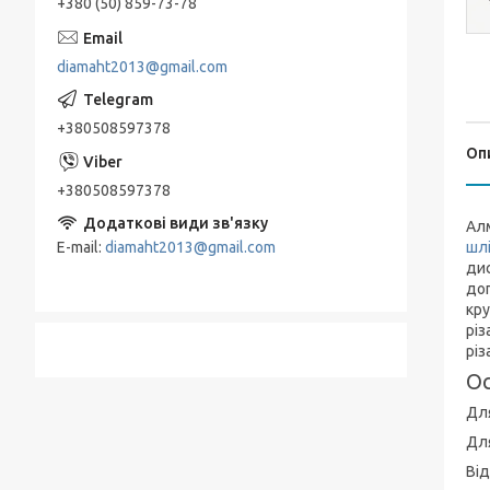
+380 (50) 859-73-78
diamaht2013@gmail.com
+380508597378
Оп
+380508597378
Ал
E-mail
diamaht2013@gmail.com
шл
дис
доп
кру
різ
різ
Ос
Дл
Для
Від