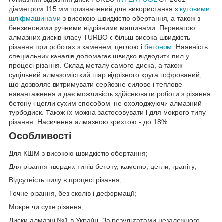
діаметром 115 мм призначений для використання з
кутовими
шліфмашинами
з високою швидкістю обертання, а також з
бензиновими ручними відрізними машинами. Перевагою
алмазних дисків класу TURBO є більш висока швидкість
різання при роботах з каменем, цеглою і
бетоном
. Наявність
спеціальних каналів допомагає швидко відводити пил у
процесі різання. Склад металу самого диска, а також
суцільний алмазомісткий шар відрізного круга гофрований,
що дозволяє витримувати серйозне силове і теплове
навантаження и дає можливість здійснювати роботи з різання
бетону і цегли сухим способом, не охолоджуючи алмазний
турбодиск. Також їх можна застосовувати і для мокрого типу
різання. Насичення алмазною крихтою - до 18%.
Особливості
Для КШМ з високою швидкістю обертання;
Для різання твердих типів бетону, каменю, цегли, граніту;
Відсутність пилу в процесі різання;
Точне різання, без сколів і деформації;
Мокре чи сухе різання;
Диски алмазні №1 в Україні. За результатами незалежного