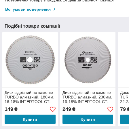
Всі умови повернення
Подібні товари компанії
Диск відрізний по каменю
Диск відрізний по каменю
Диск
TURBO алмазний, 180мм,
TURBO алмазний, 230мм,
TUR
16-18% INTERTOOL CT-
16-18% INTERTOOL CT-
22-
2004
2005
200
149
249
79
₴
₴
Купити
Купити