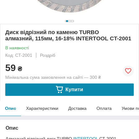
Диск відрізний по каменю TURBO
алмазний, 115мм, 16-18% INTERTOOL CT-2001
В наявності
Код: CT-2001
Роздріб
59
₴
Мінімальна сума замовлення на сайті — 300 ₴
Купити
Опис
Характеристики
Доставка
Оплата
Умови п
Опис
Алмазний відрізний диск TURBO
INTERTOOL
CT-2001