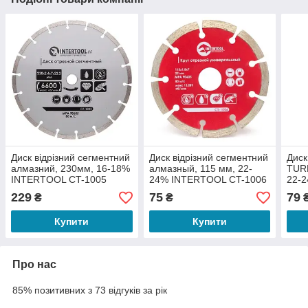
Диск відрізний сегментний
Диск відрізний сегментний
Диск
алмазний, 230мм, 16-18%
алмазный, 115 мм, 22-
TUR
INTERTOOL CT-1005
24% INTERTOOL CT-1006
22-
200
229
75
79
₴
₴
Купити
Купити
Про нас
85% позитивних з 73 відгуків за рік