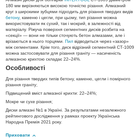
180 мм вирізняються високою точністю різання. Алмазний
круг з широкими зубцями підходить для різання твердих видів
бетону
, каменю і цегли, при цьому, тип різання можна
використовувати як сухий, так і мокрий, в залежності від
матеріалу. Ріжуча поверхня сегментних дисків розбита на
«секції» — вони не тільки сточують бетон алмазами, але і
врізаються в нього торцями.
Пил
відводиться через «зазор»
між сегментами. Крім того, диск відрізний сегментний CT-1009
можна застосовувати для різання граніту — насиченість
алмазною крихтою складає 22–24%.
Особливості
Для різання твердих типів бетону, каменю, цегли і помірного
різання граніту;
Підвищений вміст алмазної крихти: 22–24%;
Мокре чи сухе різання;
Диски алмазні №1 в Україні. За результатами незалежного
рейтингового дослідження у рамках проекту Українська
Народна Премія 2021 року.
Приховати