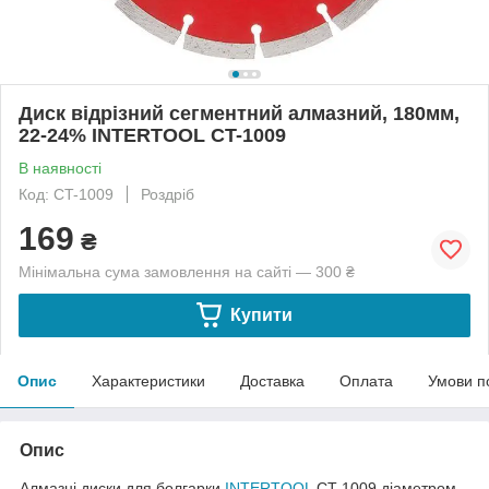
Диск відрізний сегментний алмазний, 180мм,
22-24% INTERTOOL CT-1009
В наявності
Код: CT-1009
Роздріб
169
₴
Мінімальна сума замовлення на сайті — 300 ₴
Купити
Опис
Характеристики
Доставка
Оплата
Умови п
Опис
Алмазні диски для болгарки
INTERTOOL
CT-1009 діаметром