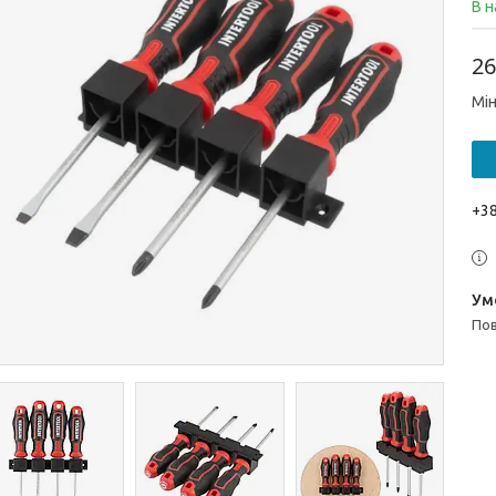
В н
26
Мін
+38
п