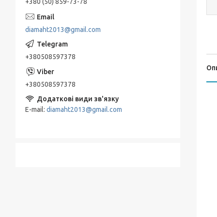
+380 (50) 859-73-78
diamaht2013@gmail.com
+380508597378
Оп
+380508597378
E-mail
diamaht2013@gmail.com