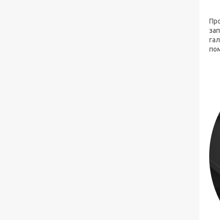
Пр
зап
га
пом